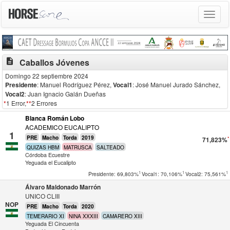
Toggle
navigat
description
Caballos Jóvenes
Domingo 22 septiembre 2024
Presidente
: Manuel Rodríguez Pérez
,
Vocal1
: José Manuel Jurado Sánchez
,
Vocal2
: Juan Ignacio Galán Dueñas
*
1 Error,
**
2 Errores
Blanca Román Lobo
ACADEMICO EUCALIPTO
1
PRE
Macho
Torda
2019
*
71,823%
QUIZAS HBM
MATRUSCA
SALTEADO
Córdoba Ecuestre
Yeguada el Eucalipto
1
1
1
Presidente: 69,803%
Vocal1: 70,106%
Vocal2: 75,561%
Álvaro Maldonado Marrón
UNICO CLIII
NOP
PRE
Macho
Torda
2020
TEMERARIO XI
NINA XXXIII
CAMARERO XIII
Yeguada El Cincuenta