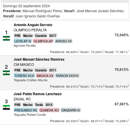
Domingo 22 septiembre 2024
Presidente
: Manuel Rodríguez Pérez
,
Vocal1
: José Manuel Jurado Sánchez
,
Vocal2
: Juan Ignacio Galán Dueñas
Antonio Angulo Serrato
OLIMPICO PERALTA
1
72,540%
PRE
Macho
Castaña
2017
LEON AP III
OLIMPICA-AP
AIROSO XII
Agrícola Peralta
1
1
1
Presidente: 66,905%
Vocal1: 73,333%
Vocal2: 77,381%
José Manuel Sánchez Ramírez
CM MAGICO
2
70,913%
PRE
Macho
Castaña
2011
TORERO XLVI
MAGICA XX
FARAON XXXVII
Yeguada Cristian Murcia
2
2
2
Presidente: 66,310%
Vocal1: 70,714%
Vocal2: 75,714%
José Pablo Ramos Lanchazo
ZAGAL RC
3
67,381%
PRE
Macho
Torda
2015
PRESUMIDO RC
QUIMERA XCI
DANZARIN XI
Yeguada Rafael Conde
3
3
3
Presidente: 63,333%
Vocal1: 68,571%
Vocal2: 70,238%