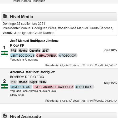
Pedro Harana Rodríguez
description
Nivel Medio
Domingo 22 septiembre 2024
Presidente
: Manuel Rodríguez Pérez
,
Vocal1
: José Manuel Jurado Sánchez
,
Vocal2
: Juan Ignacio Galán Dueñas
José Manuel Rodríguez Jiménez
RIOJA KP
1
73,518%
PRE
Macho
Castaña
2017
LENTISCO XXXVII
GIBRALTAREÑA
AIROSO XXVI
Yeguada la Angostura
2
1
1
Presidente: 67,444%
Vocal1: 73,111%
Vocal2: 80,000%
Antonio J. Martínez Rodríguez
BOMBOM DE RIO FRIO
2
PRE
Macho
Negra
2016
68,815%
CAMBORIO XXII
EMPERADORA DE GARROCHA
JILGUERO XII
Yeguada José Antonio Nuevo Nuevo
Ottley Stud
1
2
2
Presidente: 67,667%
Vocal1: 68,111%
Vocal2: 70,667%
description
Nivel Avanzado