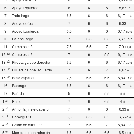
±0,5
6
Apoyo izquierda
6
6
5
5,67
±1
7
Trote largo
6,5
6
6
6,17
±0,5
8
Apoyo derecha
7
6
6
6,33
±1
9
Apoyo izquierda
6,5
6
6
6,17
±0,5
10
Galope largo
7
6,5
6,5
6,67
±0,5
11
Cambios a 3
7,5
6,5
7
7,0
±1,0
x2
12
Cambios a 2
7
6
5,5
6,17
±1,5
x2
13
Pirueta galope derecha
6,5
6
6
6,17
±0,5
x2
14
Pirueta galope izquierda
7
6
7
6,67
±1
x2
15
Paso español
7,5
6,5
6,5
6,83
±1,0
16
Passage
6,5
6
6
6,17
±0,5
17
Parada
5
6
5,5
5,5
±1
x4
1
Ritmo
7
6
6,5
6,5
±1
x4
2
Armonía jinete-caballo
7
6
6
6,33
±1
x4
3
Coreografía
6,5
6,5
6,5
6,5
±0,0
x4
4
Grado de dificultad
7
6,5
7
6,83
±0,5
x4
5
Musica e interpretación
6,5
6,5
6,5
6,5
±0,0