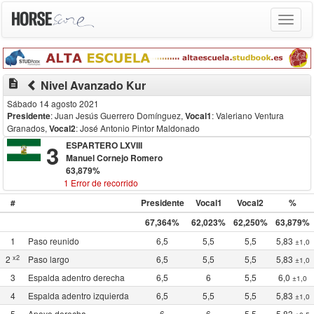
Toggle
navigat
description
Nivel Avanzado Kur
Sábado 14 agosto 2021
Presidente
: Juan Jesús Guerrero Domínguez
,
Vocal1
: Valeriano Ventura
Granados
,
Vocal2
: José Antonio Pintor Maldonado
3
ESPARTERO LXVIII
Manuel Cornejo Romero
63,879%
1 Error de recorrido
#
Presidente
Vocal1
Vocal2
%
67,364%
62,023%
62,250%
63,879%
1
Paso reunido
6,5
5,5
5,5
5,83
±1,0
x2
2
Paso largo
6,5
5,5
5,5
5,83
±1,0
3
Espalda adentro derecha
6,5
6
5,5
6,0
±1,0
4
Espalda adentro izquierda
6,5
5,5
5,5
5,83
±1,0
5
Apoyo derecha
6
6
5,5
5,83