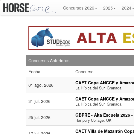
Concursos 2026
2025
2024
Concursos Anteriores
Fecha
Concurso
CAET Copa ANCCE y Amazon
01 ago. 2026
La Hípica del Sur, Granada
CAET Copa ANCCE y Amazona
31 jul. 2026
La Hípica del Sur, Granada
GBPRE - Alta Escuela 2026 
25 jul. 2026
Hartpury Collage, UK
CAET Villa de Mazarrón Co
17 jul. 2026