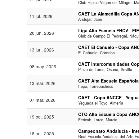
Club Hípico Virgen del Milagro, M
CAET La Alamedilla Copa A
11 jul. 2026
Andújar, Jaén
Liga Alta Escuela FHCV - F
20 jun. 2026
Club de Campo El Pedregal, Náque
CAET El Cañuelo - Copa AN
13 jun. 2026
El Cañuelo, Córdoba
CAET Intercomunidades Cop
08 may. 2026
Plaza de Toros, Osuna, Sevilla
CAET Alta Escuela Españo
13 mar. 2026
Ifepa, Torrepacheco
CAET - Copa ANCCE - Yegua
07 mar. 2026
Yeguada el Toyo, Almería
CTO Alta Escuela Copa ANC
19 oct. 2025
Fericab, Lorca, Murcia
Campeonato Andalucía - In
18 oct. 2025
Real Escuela Andaluza del Arte Ec