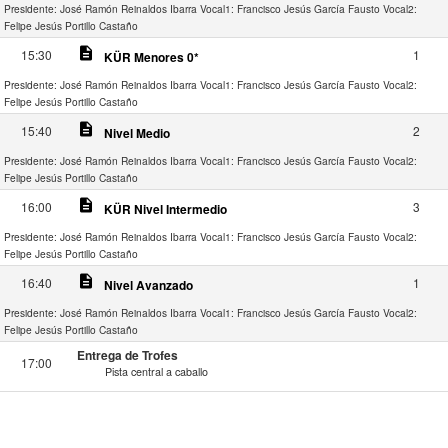
Presidente: José Ramón Reinaldos Ibarra
Vocal1: Francisco Jesús García Fausto
Vocal2:
Felipe Jesús Portillo Castaño
description
15:30
1
KÜR Menores 0*
Presidente: José Ramón Reinaldos Ibarra
Vocal1: Francisco Jesús García Fausto
Vocal2:
Felipe Jesús Portillo Castaño
description
15:40
2
Nivel Medio
Presidente: José Ramón Reinaldos Ibarra
Vocal1: Francisco Jesús García Fausto
Vocal2:
Felipe Jesús Portillo Castaño
description
16:00
3
KÜR Nivel Intermedio
Presidente: José Ramón Reinaldos Ibarra
Vocal1: Francisco Jesús García Fausto
Vocal2:
Felipe Jesús Portillo Castaño
description
16:40
1
Nivel Avanzado
Presidente: José Ramón Reinaldos Ibarra
Vocal1: Francisco Jesús García Fausto
Vocal2:
Felipe Jesús Portillo Castaño
Entrega de Trofes
17:00
Pista central a caballo