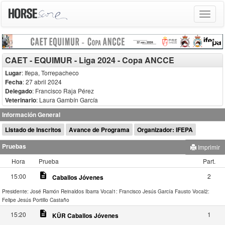
Toggle
navigat
CAET - EQUIMUR - Liga 2024 - Copa ANCCE
Lugar
: Ifepa, Torrepacheco
Fecha
: 27 abril 2024
Delegado
:
Francisco Raja Pérez
Veterinario
:
Laura Gambín García
Información General
Listado de Inscritos
Avance de Programa
Organizador: IFEPA
Pruebas
Imprimir
Hora
Prueba
Part.
description
15:00
2
Caballos Jóvenes
Presidente: José Ramón Reinaldos Ibarra
Vocal1: Francisco Jesús García Fausto
Vocal2:
Felipe Jesús Portillo Castaño
description
15:20
1
KÜR Caballos Jóvenes