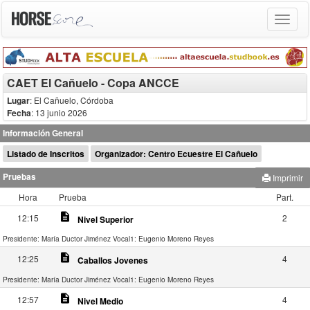
Toggle
navigat
CAET El Cañuelo - Copa ANCCE
Lugar
: El Cañuelo, Córdoba
Fecha
: 13 junio 2026
Información General
Listado de Inscritos
Organizador: Centro Ecuestre El Cañuelo
Pruebas
Imprimir
Hora
Prueba
Part.
description
12:15
2
Nivel Superior
Presidente: María Ductor Jiménez
Vocal1: Eugenio Moreno Reyes
description
12:25
4
Caballos Jovenes
Presidente: María Ductor Jiménez
Vocal1: Eugenio Moreno Reyes
description
12:57
4
Nivel Medio