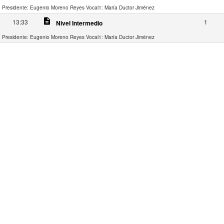
Presidente: Eugenio Moreno Reyes
Vocal1: María Ductor Jiménez
description
13:33
1
Nivel Intermedio
Presidente: Eugenio Moreno Reyes
Vocal1: María Ductor Jiménez