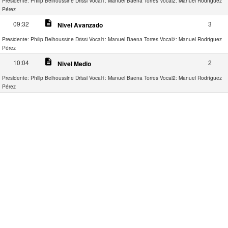
Presidente: Philip Belhoussine Drissi
Vocal1: Manuel Baena Torres
Vocal2: Manuel Rodríguez
Pérez
description
09:32
3
Nivel Avanzado
Presidente: Philip Belhoussine Drissi
Vocal1: Manuel Baena Torres
Vocal2: Manuel Rodríguez
Pérez
description
10:04
2
Nivel Medio
Presidente: Philip Belhoussine Drissi
Vocal1: Manuel Baena Torres
Vocal2: Manuel Rodríguez
Pérez