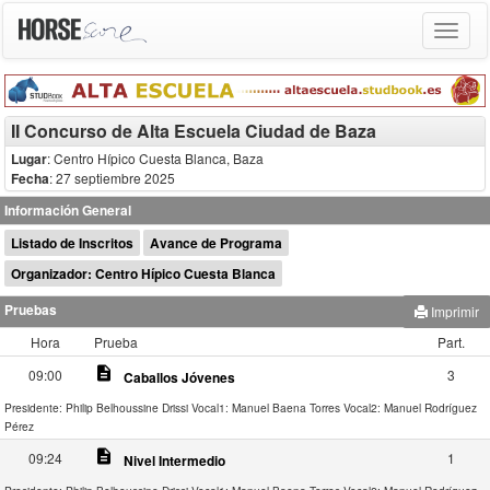
Toggle
navigat
II Concurso de Alta Escuela Ciudad de Baza
Lugar
: Centro Hípico Cuesta Blanca, Baza
Fecha
: 27 septiembre 2025
Información General
Listado de Inscritos
Avance de Programa
Organizador: Centro Hípico Cuesta Blanca
Pruebas
Imprimir
Hora
Prueba
Part.
description
09:00
3
Caballos Jóvenes
Presidente: Philip Belhoussine Drissi
Vocal1: Manuel Baena Torres
Vocal2: Manuel Rodríguez
Pérez
description
09:24
1
Nivel Intermedio