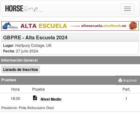
Toggle
navigat
GBPRE - Alta Escuela 2024
Lugar
: Hartpury Collage, UK
Fecha
: 27 julio 2024
Información General
Listado de Inscritos
Pruebas
Imprimir
Hora
Prueba
Part.
description
18:00
1
Nivel Medio
Presidente: Philip Belhoussine Drissi