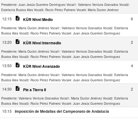
Presidente: Juan Jesús Guerrero Domínguez
Vocal1: Valeriano Ventura Granados
Vocal2:
Estefanía Bustos Ales
Vocal3: Rocío Pérez Palmero
Vocal4: María Ductor Jiménez
description
12:15
6
KÜR Nivel Medio
Presidente: María Ductor Jiménez
Vocal1: Valeriano Ventura Granados
Vocal2: Estefanía
Bustos Ales
Vocal3: Rocío Pérez Palmero
Vocal4: Juan Jesús Guerrero Domínguez
description
13:20
2
KÜR Nivel Intermedio
Presidente: María Ductor Jiménez
Vocal1: Valeriano Ventura Granados
Vocal2: Estefanía
Bustos Ales
Vocal3: Rocío Pérez Palmero
Vocal4: Juan Jesús Guerrero Domínguez
description
13:50
4
KÜR Nivel Avanzado
Presidente: María Ductor Jiménez
Vocal1: Valeriano Ventura Granados
Vocal2: Estefanía
Bustos Ales
Vocal3: Rocío Pérez Palmero
Vocal4: Juan Jesús Guerrero Domínguez
description
14:30
2
Pie a Tierra II
Presidente: Valeriano Ventura Granados
Vocal1: María Ductor Jiménez
Vocal2: Estefanía
Bustos Ales
Vocal3: Rocío Pérez Palmero
Vocal4: Juan Jesús Guerrero Domínguez
15:15
Imposición de Medallas del Campeonato de Andalucía