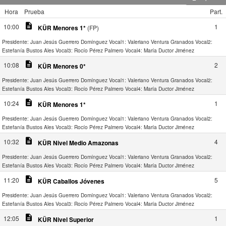
Hora
Prueba
Part.
description
10:00
1
KÜR Menores 1*
(FP)
Presidente: Juan Jesús Guerrero Domínguez
Vocal1: Valeriano Ventura Granados
Vocal2:
Estefanía Bustos Ales
Vocal3: Rocío Pérez Palmero
Vocal4: María Ductor Jiménez
description
10:08
2
KÜR Menores 0*
Presidente: Juan Jesús Guerrero Domínguez
Vocal1: Valeriano Ventura Granados
Vocal2:
Estefanía Bustos Ales
Vocal3: Rocío Pérez Palmero
Vocal4: María Ductor Jiménez
description
10:24
1
KÜR Menores 1*
Presidente: Juan Jesús Guerrero Domínguez
Vocal1: Valeriano Ventura Granados
Vocal2:
Estefanía Bustos Ales
Vocal3: Rocío Pérez Palmero
Vocal4: María Ductor Jiménez
description
10:32
4
KÜR Nivel Medio Amazonas
Presidente: Juan Jesús Guerrero Domínguez
Vocal1: Valeriano Ventura Granados
Vocal2:
Estefanía Bustos Ales
Vocal3: Rocío Pérez Palmero
Vocal4: María Ductor Jiménez
description
11:20
5
KÜR Caballos Jóvenes
Presidente: Juan Jesús Guerrero Domínguez
Vocal1: Valeriano Ventura Granados
Vocal2:
Estefanía Bustos Ales
Vocal3: Rocío Pérez Palmero
Vocal4: María Ductor Jiménez
description
12:05
1
KÜR Nivel Superior