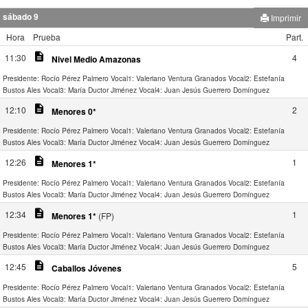
sábado 9
Imprimir
Hora
Prueba
Part.
description
11:30
4
Nivel Medio Amazonas
Presidente: Rocío Pérez Palmero
Vocal1: Valeriano Ventura Granados
Vocal2: Estefanía
Bustos Ales
Vocal3: María Ductor Jiménez
Vocal4: Juan Jesús Guerrero Domínguez
description
12:10
2
Menores 0*
Presidente: Rocío Pérez Palmero
Vocal1: Valeriano Ventura Granados
Vocal2: Estefanía
Bustos Ales
Vocal3: María Ductor Jiménez
Vocal4: Juan Jesús Guerrero Domínguez
description
12:26
1
Menores 1*
Presidente: Rocío Pérez Palmero
Vocal1: Valeriano Ventura Granados
Vocal2: Estefanía
Bustos Ales
Vocal3: María Ductor Jiménez
Vocal4: Juan Jesús Guerrero Domínguez
description
12:34
1
Menores 1*
(FP)
Presidente: Rocío Pérez Palmero
Vocal1: Valeriano Ventura Granados
Vocal2: Estefanía
Bustos Ales
Vocal3: María Ductor Jiménez
Vocal4: Juan Jesús Guerrero Domínguez
description
12:45
5
Caballos Jóvenes
Presidente: Rocío Pérez Palmero
Vocal1: Valeriano Ventura Granados
Vocal2: Estefanía
Bustos Ales
Vocal3: María Ductor Jiménez
Vocal4: Juan Jesús Guerrero Domínguez