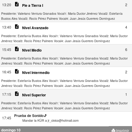
description
13:20
2
Pie a Tierra I
Presidente: Valeriano Ventura Granados
Vocal1: María Ductor Jiménez
Vocal2: Estefanía
Bustos Ales
Vocal3: Rocío Pérez Palmero
Vocal4: Juan Jesús Guerrero Domínguez
description
13:40
4
Nivel Avanzado
Presidente: Estefanía Bustos Ales
Vocal1: Valeriano Ventura Granados
Vocal2: María Ductor
Jiménez
Vocal3: Rocío Pérez Palmero
Vocal4: Juan Jesús Guerrero Domínguez
description
15:45
6
Nivel Medio
Presidente: Estefanía Bustos Ales
Vocal1: Valeriano Ventura Granados
Vocal2: María Ductor
Jiménez
Vocal3: Rocío Pérez Palmero
Vocal4: Juan Jesús Guerrero Domínguez
description
16:45
2
Nivel Intermedio
Presidente: Estefanía Bustos Ales
Vocal1: Valeriano Ventura Granados
Vocal2: María Ductor
Jiménez
Vocal3: Rocío Pérez Palmero
Vocal4: Juan Jesús Guerrero Domínguez
description
17:15
1
Nivel Superior
Presidente: Estefanía Bustos Ales
Vocal1: Valeriano Ventura Granados
Vocal2: María Ductor
Jiménez
Vocal3: Rocío Pérez Palmero
Vocal4: Juan Jesús Guerrero Domínguez
Prueba de Sonido🎵
17:45
Mandar la KÜR a jr_civico@hotmail.com
domingo 10
Imprimir