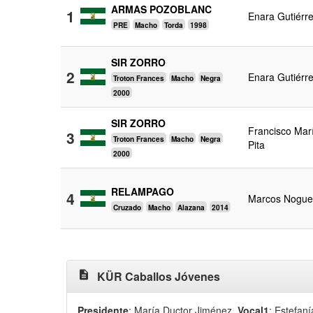
ARMAS POZOBLANC
1
Enara Gutiérr
PRE
Macho
Torda
1998
SIR ZORRO
2
Enara Gutiérr
Troton Frances
Macho
Negra
2000
SIR ZORRO
Francisco Mar
3
Troton Frances
Macho
Negra
Pita
2000
RELAMPAGO
4
Marcos Nogue
Cruzado
Macho
Alazana
2014
description
KÜR Caballos Jóvenes
Presidente
: María Ductor Jiménez
,
Vocal1
: Estefan