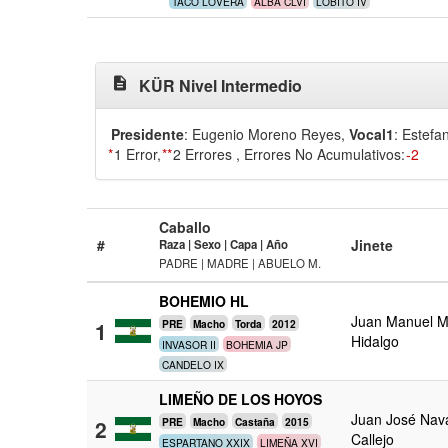
TACO LOVERA
ALBA CLVI
LOBITO IV
description
KÜR Nivel Intermedio
Presidente
: Eugenio Moreno Reyes
,
Vocal1
: Estefa
*
1 Error,
**
2 Errores
, Errores No Acumulativos:
-2
Caballo
#
Jinete
Raza | Sexo | Capa | Año
PADRE | MADRE | ABUELO M.
BOHEMIO HL
Juan Manuel M
1
PRE
Macho
Torda
2012
Hidalgo
INVASOR II
BOHEMIA JP
CANDELO IX
LIMEÑO DE LOS HOYOS
Juan José Nav
2
PRE
Macho
Castaña
2015
Callejo
ESPARTANO XXIX
LIMEÑA XVI