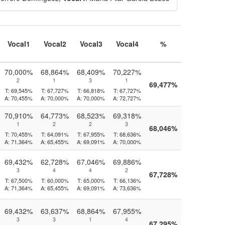
Vocal1
Vocal2
Vocal3
Vocal4
%
70,000%
68,864%
68,409%
70,227%
2
1
3
1
69,477%
T:
69,545%
T:
67,727%
T:
66,818%
T:
67,727%
A:
70,455%
A:
70,000%
A:
70,000%
A:
72,727%
70,910%
64,773%
68,523%
69,318%
1
2
2
3
68,046%
T:
70,455%
T:
64,091%
T:
67,955%
T:
68,636%
A:
71,364%
A:
65,455%
A:
69,091%
A:
70,000%
69,432%
62,728%
67,046%
69,886%
3
4
4
2
67,728%
T:
67,500%
T:
60,000%
T:
65,000%
T:
66,136%
A:
71,364%
A:
65,455%
A:
69,091%
A:
73,636%
69,432%
63,637%
68,864%
67,955%
3
3
1
4
67,295%