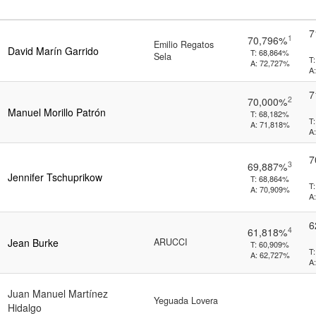
7
1
70,796%
Emilio Regatos
David Marín Garrido
T:
68,864%
Sela
T:
A:
72,727%
A:
7
2
70,000%
Manuel Morillo Patrón
T:
68,182%
T:
A:
71,818%
A:
7
3
69,887%
Jennifer Tschuprikow
T:
68,864%
T:
A:
70,909%
A:
6
4
61,818%
Jean Burke
ARUCCI
T:
60,909%
T:
A:
62,727%
A:
Juan Manuel Martínez
Yeguada Lovera
Hidalgo