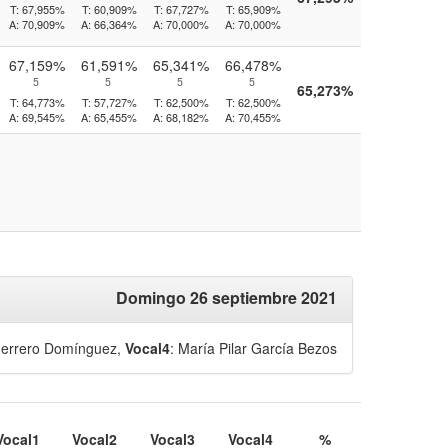
T:
67,955%
T:
60,909%
T:
67,727%
T:
65,909%
A:
70,909%
A:
66,364%
A:
70,000%
A:
70,000%
67,159%
61,591%
65,341%
66,478%
5
5
5
5
65,273%
T:
64,773%
T:
57,727%
T:
62,500%
T:
62,500%
A:
69,545%
A:
65,455%
A:
68,182%
A:
70,455%
Domingo 26 septiembre 2021
uerrero Domínguez
,
Vocal4
: María Pilar García Bezos
Vocal1
Vocal2
Vocal3
Vocal4
%