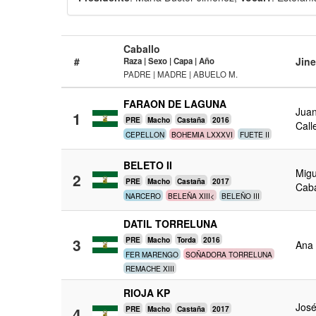
Caballo
#
Jine
Raza | Sexo | Capa | Año
PADRE | MADRE | ABUELO M.
FARAON DE LAGUNA
Juan
1
PRE
Macho
Castaña
2016
Call
CEPELLON
BOHEMIA LXXXVI
FUETE II
BELETO II
Migu
2
PRE
Macho
Castaña
2017
Caba
NARCERO
BELEÑA XIII<
BELEÑO III
DATIL TORRELUNA
3
PRE
Macho
Torda
2016
Ana 
FER MARENGO
SOÑADORA TORRELUNA
REMACHE XIII
RIOJA KP
José
4
PRE
Macho
Castaña
2017