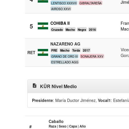
Jim
LENTISCO XXXVII
GIBRALTAREÑA
AIROSO XXVI
COHIBA II
Fran
5
Mac
Cruzado
Macho
Negra
2016
NAZARENO AG
Vice
PRE
Macho
Torda
2017
RET
Gon
GRANO DE ORO III
SONAJERA XXV
ESTRELLADO AGG
description
KÜR Nivel Medio
Presidente
: María Ductor Jiménez
,
Vocal1
: Estefan
Caballo
#
Raza | Sexo | Capa | Año