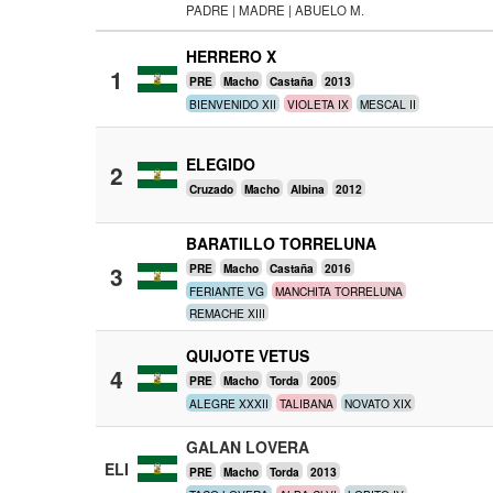
PADRE | MADRE | ABUELO M.
HERRERO X
1
PRE
Macho
Castaña
2013
BIENVENIDO XII
VIOLETA IX
MESCAL II
ELEGIDO
2
Cruzado
Macho
Albina
2012
BARATILLO TORRELUNA
3
PRE
Macho
Castaña
2016
FERIANTE VG
MANCHITA TORRELUNA
REMACHE XIII
QUIJOTE VETUS
4
PRE
Macho
Torda
2005
ALEGRE XXXII
TALIBANA
NOVATO XIX
GALAN LOVERA
ELI
PRE
Macho
Torda
2013