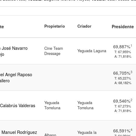
te
Propietario
Criador
Presidente
1
69,887%
 José Navarro
Cine Team
Yeguada Laguna
T:
67,955%
Dressage
ejo
A:
71,818%
3
66,705%
el Angel Raposo
T:
65,227%
llero
A:
68,182%
2
69,546%
Yeguada
Yeguada
Calabrús Valderas
T:
67,273%
Torreluna
Torreluna
A:
71,818%
4
66,591%
 Manuel Rodríguez
Yeguada la
Albano
T:
64,091%