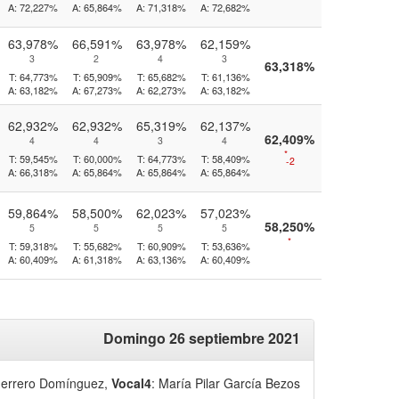
A:
72,227%
A:
65,864%
A:
71,318%
A:
72,682%
63,978%
66,591%
63,978%
62,159%
3
2
4
3
63,318%
T:
64,773%
T:
65,909%
T:
65,682%
T:
61,136%
A:
63,182%
A:
67,273%
A:
62,273%
A:
63,182%
62,932%
62,932%
65,319%
62,137%
62,409%
4
4
3
4
*
T:
59,545%
T:
60,000%
T:
64,773%
T:
58,409%
-2
A:
66,318%
A:
65,864%
A:
65,864%
A:
65,864%
59,864%
58,500%
62,023%
57,023%
58,250%
5
5
5
5
*
T:
59,318%
T:
55,682%
T:
60,909%
T:
53,636%
A:
60,409%
A:
61,318%
A:
63,136%
A:
60,409%
Domingo 26 septiembre 2021
uerrero Domínguez
,
Vocal4
: María Pilar García Bezos