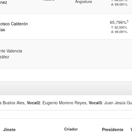
Angostura
énez
A:
69,091%
5
65,796%
cisco Calderón
T:
62,500%
ías
A:
69,091%
nte Valencia
zález
ía Bustos Ales
,
Vocal2
: Eugenio Moreno Reyes
,
Vocal3
: Juan Jesús G
Jinete
Criador
Presidente