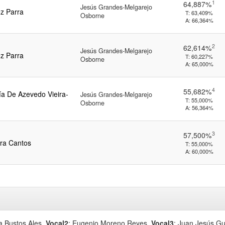
1
64,887%
Jesús Grandes-Melgarejo
ez Parra
T:
63,409%
Osborne
A:
66,364%
2
62,614%
Jesús Grandes-Melgarejo
ez Parra
T:
60,227%
Osborne
A:
65,000%
4
55,682%
ía De Azevedo Vieira-
Jesús Grandes-Melgarejo
T:
55,000%
Osborne
A:
56,364%
3
57,500%
ra Cantos
T:
55,000%
A:
60,000%
ía Bustos Ales
,
Vocal2
: Eugenio Moreno Reyes
,
Vocal3
: Juan Jesús G