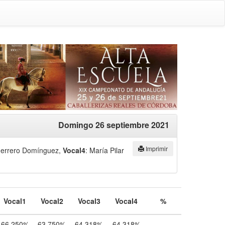
Domingo 26 septiembre 2021
Imprimir
uerrero Domínguez
,
Vocal4
: María Pilar
Vocal1
Vocal2
Vocal3
Vocal4
%
66,250%
63,750%
64,318%
64,318%