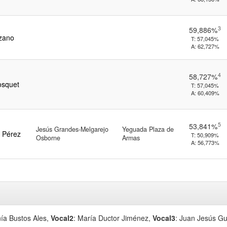
3
59,886%
ozano
T:
57,045%
A:
62,727%
4
58,727%
osquet
T:
57,045%
A:
60,409%
5
53,841%
Jesús Grandes-Melgarejo
Yeguada Plaza de
o Pérez
T:
50,909%
Osborne
Armas
A:
56,773%
nía Bustos Ales
,
Vocal2
: María Ductor Jiménez
,
Vocal3
: Juan Jesús G