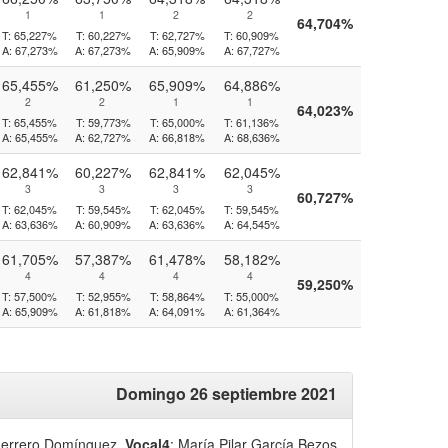
1
1
2
2
64,704%
T:
65,227%
T:
60,227%
T:
62,727%
T:
60,909%
A:
67,273%
A:
67,273%
A:
65,909%
A:
67,727%
65,455%
61,250%
65,909%
64,886%
2
2
1
1
64,023%
T:
65,455%
T:
59,773%
T:
65,000%
T:
61,136%
A:
65,455%
A:
62,727%
A:
66,818%
A:
68,636%
62,841%
60,227%
62,841%
62,045%
3
3
3
3
60,727%
T:
62,045%
T:
59,545%
T:
62,045%
T:
59,545%
A:
63,636%
A:
60,909%
A:
63,636%
A:
64,545%
61,705%
57,387%
61,478%
58,182%
4
4
4
4
59,250%
T:
57,500%
T:
52,955%
T:
58,864%
T:
55,000%
A:
65,909%
A:
61,818%
A:
64,091%
A:
61,364%
Domingo 26 septiembre 2021
uerrero Domínguez
,
Vocal4
: María Pilar García Bezos