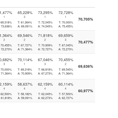
1,477%
65,228%
73,295%
72,728%
1
3
1
1
70,705%
69,318%
T:
61,364%
T:
72,045%
T:
70,000%
73,636%
A:
69,091%
A:
74,545%
A:
75,455%
1,364%
69,546%
71,818%
69,659%
2
2
2
3
70,477%
70,455%
T:
67,727%
T:
70,909%
T:
67,045%
72,273%
A:
71,364%
A:
72,727%
A:
72,273%
0,682%
70,114%
67,046%
70,455%
3
1
3
2
69,636%
70,000%
T:
69,318%
T:
66,818%
T:
69,545%
71,364%
A:
70,909%
A:
67,273%
A:
71,364%
2,159%
58,637%
62,159%
60,114%
4
4
4
4
60,977%
62,500%
T:
58,182%
T:
62,045%
T:
57,500%
61,818%
A:
59,091%
A:
62,273%
A:
62,727%