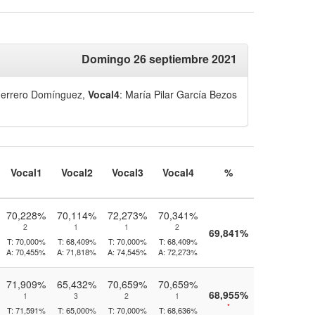
Domingo 26 septiembre 2021
uerrero Domínguez
,
Vocal4
: María Pilar García Bezos
Vocal1
Vocal2
Vocal3
Vocal4
%
70,228%
70,114%
72,273%
70,341%
2
1
1
2
69,841%
T:
70,000%
T:
68,409%
T:
70,000%
T:
68,409%
A:
70,455%
A:
71,818%
A:
74,545%
A:
72,273%
71,909%
65,432%
70,659%
70,659%
68,955%
1
3
2
1
*
T:
71,591%
T:
65,000%
T:
70,000%
T:
68,636%