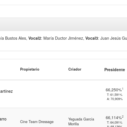
nía Bustos Ales
,
Vocal2
: María Ductor Jiménez
,
Vocal3
: Juan Jesús G
Propietario
Criador
Presidente
1
66,250%
artínez
T:
61,591%
A:
70,909%
2
66,114%
arro
Yeguada García
Cine Team Dressage
T:
64,091%
Morilla
A:
68,136%