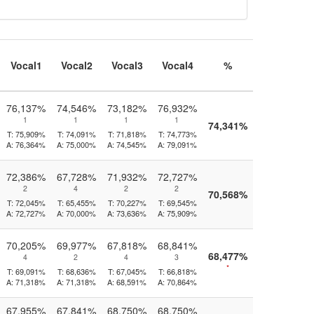
Vocal1
Vocal2
Vocal3
Vocal4
%
76,137%
74,546%
73,182%
76,932%
1
1
1
1
74,341%
T:
75,909%
T:
74,091%
T:
71,818%
T:
74,773%
A:
76,364%
A:
75,000%
A:
74,545%
A:
79,091%
72,386%
67,728%
71,932%
72,727%
2
4
2
2
70,568%
T:
72,045%
T:
65,455%
T:
70,227%
T:
69,545%
A:
72,727%
A:
70,000%
A:
73,636%
A:
75,909%
70,205%
69,977%
67,818%
68,841%
68,477%
4
2
4
3
*
T:
69,091%
T:
68,636%
T:
67,045%
T:
66,818%
A:
71,318%
A:
71,318%
A:
68,591%
A:
70,864%
67,955%
67,841%
68,750%
68,750%