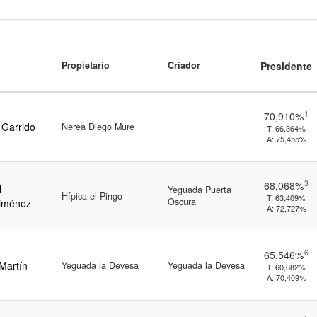
Propietario
Criador
Presidente
1
70,910%
 Garrido
Nerea Diego Mure
T:
66,364%
A:
75,455%
3
68,068%
l
Yeguada Puerta
Hípica el Pingo
T:
63,409%
Oscura
Jiménez
A:
72,727%
6
65,546%
Martín
Yeguada la Devesa
Yeguada la Devesa
T:
60,682%
A:
70,409%