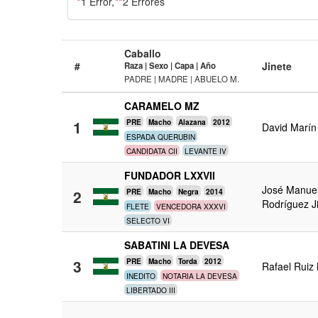
*
1 Error,
**
2 Errores
Caballo
#
Jinete
Raza | Sexo | Capa | Año
PADRE | MADRE | ABUELO M.
CARAMELO MZ
1
PRE
Macho
Alazana
2012
David Marín
ESPADA QUERUBIN
CANDIDATA CII
LEVANTE IV
FUNDADOR LXXVII
José Manue
2
PRE
Macho
Negra
2014
Rodríguez 
FLETE
VENCEDORA XXXVI
SELECTO VI
SABATINI LA DEVESA
3
PRE
Macho
Torda
2012
Rafael Ruiz 
INEDITO
NOTARIA LA DEVESA
LIBERTADO III