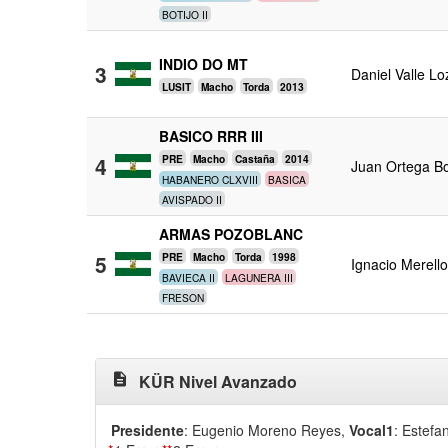
BOTIJO II
INDIO DO MT
3
Daniel Valle L
LUSIT
Macho
Torda
2013
BASICO RRR III
4
PRE
Macho
Castaña
2014
Juan Ortega B
HABANERO CLXVIII
BASICA
AVISPADO II
ARMAS POZOBLANC
5
PRE
Macho
Torda
1998
Ignacio Merell
BAVIECA II
LAGUNERA III
FRESON
description
KÜR Nivel Avanzado
Presidente
: Eugenio Moreno Reyes
,
Vocal1
: Estefa