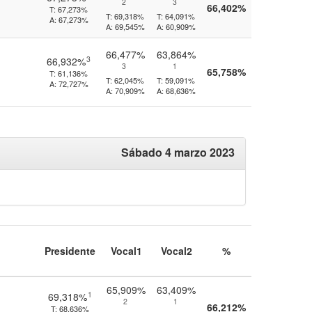
2
3
66,402%
T:
67,273%
T:
69,318%
T:
64,091%
A:
67,273%
A:
69,545%
A:
60,909%
66,477%
63,864%
3
66,932%
3
1
65,758%
T:
61,136%
T:
62,045%
T:
59,091%
A:
72,727%
A:
70,909%
A:
68,636%
Sábado 4 marzo 2023
Presidente
Vocal1
Vocal2
%
65,909%
63,409%
1
69,318%
2
1
66,212%
T:
68,636%