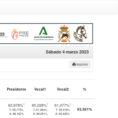
Sábado 4 marzo 2023
Imprimir
Presidente
Vocal1
Vocal2
%
1
1
1
63,978%
65,228%
61,477%
63,561%
T:
59,773%
T:
61,364%
T:
59,318%
A:
68,182%
A:
69,091%
A:
63,636%