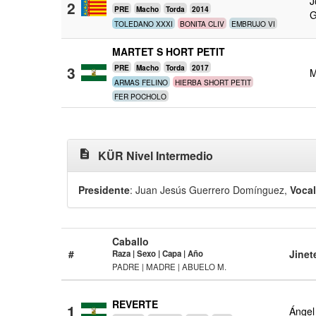
J
2
PRE
Macho
Torda
2014
TOLEDANO XXXI
BONITA CLIV
EMBRUJO VI
MARTET S HORT PETIT
3
PRE
Macho
Torda
2017
M
ARMAS FELINO
HIERBA SHORT PETIT
FER POCHOLO
description
KÜR Nivel Intermedio
Presidente
: Juan Jesús Guerrero Domínguez
,
Voca
Caballo
#
Jinet
Raza | Sexo | Capa | Año
PADRE | MADRE | ABUELO M.
REVERTE
1
Ángel