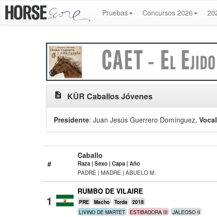
Pruebas
Concursos 2026
20
description
KÜR Caballos Jóvenes
Presidente
: Juan Jesús Guerrero Domínguez
,
Voca
Caballo
#
Raza | Sexo | Capa | Año
PADRE | MADRE | ABUELO M.
RUMBO DE VILAIRE
1
PRE
Macho
Torda
2018
LIVINO DE MARTET
ESTIBADORA III
JALEOSO II