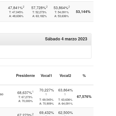
2
2
2
47,841%
57,728%
53,864%
53,144%
T:
47,045%
T:
52,273%
T:
54,091%
A:
48,636%
A:
63,182%
A:
53,636%
Sábado 4 marzo 2023
Presidente
Vocal1
Vocal2
%
70,227%
63,864%
1
68,637%
so
1
1
67,576%
T:
67,273%
T:
69,545%
T:
63,636%
A:
70,000%
A:
70,909%
A:
64,091%
69,432%
62,500%
2
67,273%