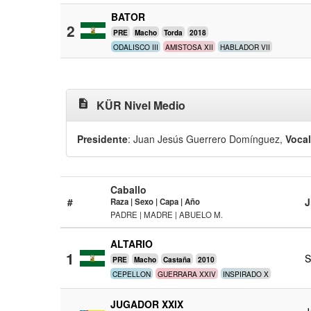
BATOR
2
PRE
Macho
Torda
2018
ODALISCO III
AMISTOSA XII
HABLADOR VII
description
KÜR Nivel Medio
Presidente
: Juan Jesús Guerrero Domínguez
,
Voca
Caballo
#
J
Raza | Sexo | Capa | Año
PADRE | MADRE | ABUELO M.
ALTARIO
1
S
PRE
Macho
Castaña
2010
CEPELLON
GUERRARA XXIV
INSPIRADO X
JUGADOR XXIX