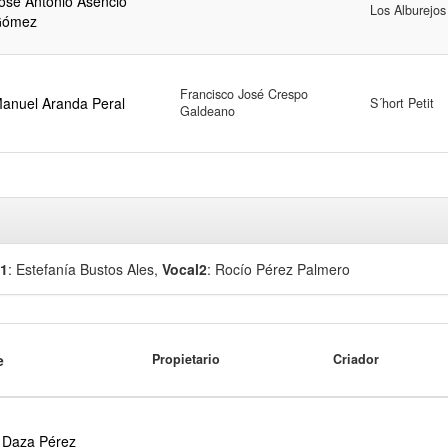
osé Antonio Asencio
Los Alburejos
Gómez
Francisco José Crespo
anuel Aranda Peral
S´hort Petit
Galdeano
l1
: Estefanía Bustos Ales
,
Vocal2
: Rocío Pérez Palmero
e
Propietario
Criador
 Daza Pérez