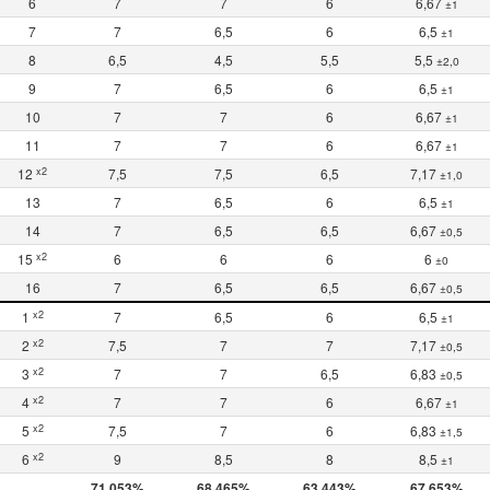
6
7
7
6
6,67
±1
7
7
6,5
6
6,5
±1
8
6,5
4,5
5,5
5,5
±2,0
9
7
6,5
6
6,5
±1
10
7
7
6
6,67
±1
11
7
7
6
6,67
±1
x2
12
7,5
7,5
6,5
7,17
±1,0
13
7
6,5
6
6,5
±1
14
7
6,5
6,5
6,67
±0,5
x2
15
6
6
6
6
±0
16
7
6,5
6,5
6,67
±0,5
x2
1
7
6,5
6
6,5
±1
x2
2
7,5
7
7
7,17
±0,5
x2
3
7
7
6,5
6,83
±0,5
x2
4
7
7
6
6,67
±1
x2
5
7,5
7
6
6,83
±1,5
x2
6
9
8,5
8
8,5
±1
71,053%
68,465%
63,443%
67,653%