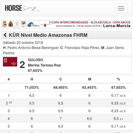
Toggle
navigat
KÜR Nivel Medio Amazonas FHRM
Sábado 20 octubre 2018
H
: Pedro Antonio Blesa Berenguer
,
C
: Francisco Raja Pérez
,
M
: Juan Serra
Pedrós
2
GULOSO
Marina Tortosa Ros
67,653%
#
H
C
M
%
71,053%
68,465%
63,443%
67,653%
1
6,5
6
6
6,17
±0,5
x2
2
6,5
6,5
6
6,33
±0,5
3
6,5
6,5
6
6,33
±0,5
4
6
7
6,5
6,5
±1
5
6
6,5
6
6,17
±0,5