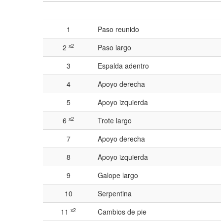
1
Paso reunido
x2
2
Paso largo
3
Espalda adentro
4
Apoyo derecha
5
Apoyo izquierda
x2
6
Trote largo
7
Apoyo derecha
8
Apoyo izquierda
9
Galope largo
10
Serpentina
x2
11
Cambios de pie