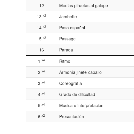
12
Medias piruetas al galope
x2
13
Jambette
x2
14
Paso español
x2
15
Passage
16
Parada
x4
1
Ritmo
x4
2
Armonía jinete-caballo
x4
3
Coreografía
x4
4
Grado de dificultad
x4
5
Musica e interpretación
x2
6
Presentación