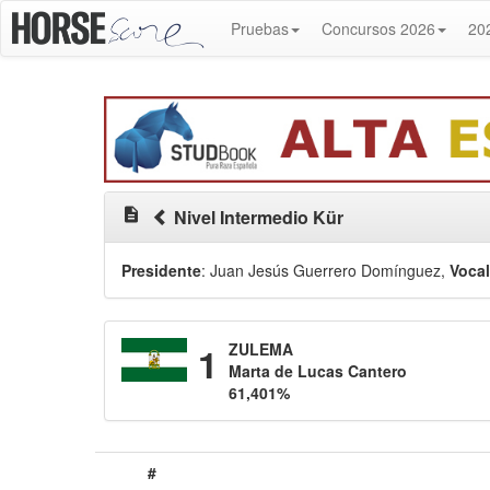
Pruebas
Concursos 2026
20
description
Nivel Intermedio Kür
Presidente
: Juan Jesús Guerrero Domínguez
,
Voca
1
ZULEMA
Marta de Lucas Cantero
61,401%
#