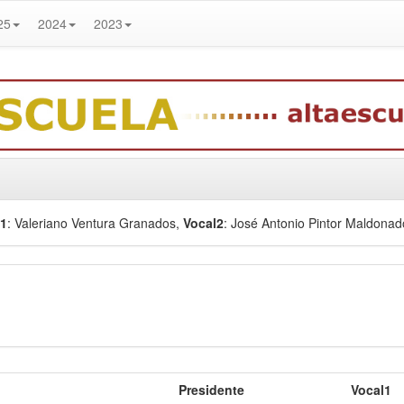
25
2024
2023
l1
: Valeriano Ventura Granados
,
Vocal2
: José Antonio Pintor Maldonad
Presidente
Vocal1