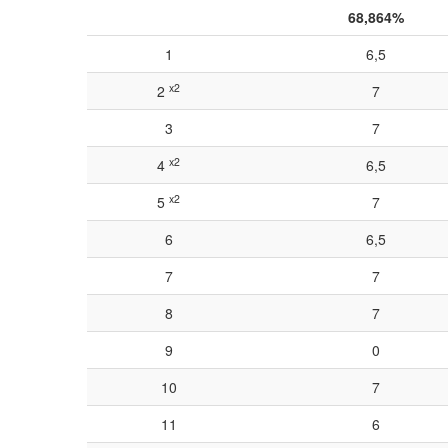
68,864%
1
6,5
x2
2
7
3
7
x2
4
6,5
x2
5
7
6
6,5
7
7
8
7
9
0
10
7
11
6