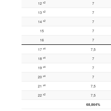
x2
12
7
x2
13
7
x2
14
7
15
7
16
7
x4
17
7,5
x4
18
7
x4
19
7
x4
20
7
x4
21
7,5
x2
22
7,5
68,864%