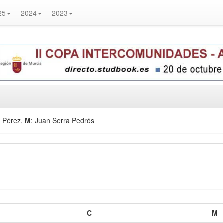
25
2024
2023
a Pérez
,
M
: Juan Serra Pedrós
C
M