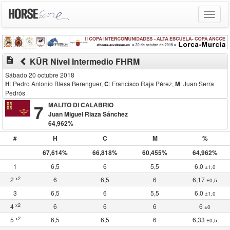
Toggle
navigat
description
KÜR Nivel Intermedio FHRM
Sábado 20 octubre 2018
H
: Pedro Antonio Blesa Berenguer
,
C
: Francisco Raja Pérez
,
M
: Juan Serra
Pedrós
7
MALITO DI CALABRIO
Juan Miguel Riaza Sánchez
64,962%
#
H
C
M
%
67,614%
66,818%
60,455%
64,962%
1
6,5
6
5,5
6,0
±1,0
x2
2
6
6,5
6
6,17
±0,5
3
6,5
6
5,5
6,0
±1,0
x2
4
6
6
6
6
±0
x2
5
6,5
6,5
6
6,33
±0,5