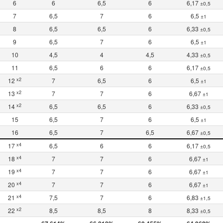
6
6
6,5
6
6,17
±0,5
7
6,5
7
6
6,5
±1
8
6,5
6,5
6
6,33
±0,5
9
6,5
7
6
6,5
±1
10
4,5
4
4,5
4,33
±0,5
11
6,5
6
6
6,17
±0,5
x2
12
7
6,5
6
6,5
±1
x2
13
7
7
6
6,67
±1
x2
14
6,5
6,5
6
6,33
±0,5
15
6,5
7
6
6,5
±1
16
6,5
7
6,5
6,67
±0,5
x4
17
6,5
6
6
6,17
±0,5
x4
18
7
7
6
6,67
±1
x4
19
7
7
6
6,67
±1
x4
20
7
7
6
6,67
±1
x4
21
7,5
7
6
6,83
±1,5
x2
22
8,5
8,5
8
8,33
±0,5