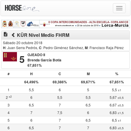
Toggle
navigat
description
KÜR Nivel Medio FHRM
Sábado 20 octubre 2018
H
: Juan Serra Pedrós
,
C
: Pedro Giménez Sánchez
,
M
: Francisco Raja Pérez
5
OJEADO II
Brenda García Botia
67,851%
#
H
C
M
%
64,496%
69,386%
69,671%
67,851%
1
5,5
6
5
5,5
±1
x2
2
6
5,5
5,5
5,67
±0,5
3
6,5
7
6,5
6,67
±0,5
4
7
7,5
6
6,83
±1,5
5
6
7
6,5
6,5
±1
6
6,5
7
7
6,83
±0,5