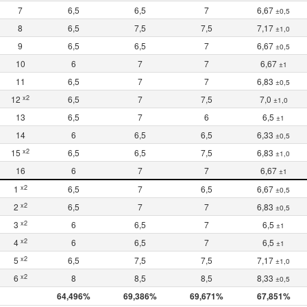
7
6,5
6,5
7
6,67
±0,5
8
6,5
7,5
7,5
7,17
±1,0
9
6,5
6,5
7
6,67
±0,5
10
6
7
7
6,67
±1
11
6,5
7
7
6,83
±0,5
x2
12
6,5
7
7,5
7,0
±1,0
13
6,5
7
6
6,5
±1
14
6
6,5
6,5
6,33
±0,5
x2
15
6,5
6,5
7,5
6,83
±1,0
16
6
7
7
6,67
±1
x2
1
6,5
7
6,5
6,67
±0,5
x2
2
6,5
7
7
6,83
±0,5
x2
3
6
6,5
7
6,5
±1
x2
4
6
6,5
7
6,5
±1
x2
5
6,5
7,5
7,5
7,17
±1,0
x2
6
8
8,5
8,5
8,33
±0,5
64,496%
69,386%
69,671%
67,851%