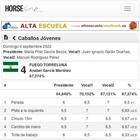
Toggle
navigat
description
Caballos Jóvenes
Domingo 4 septiembre 2022
Presidente
: María Pilar García Bezos
,
Vocal1
: Juan Ignacio Galán Dueñas
,
Vocal2
: Manuel Rodríguez Pérez
4
FUEGO TORRELUNA
Anabel García Martínez
67,374%
#
Presidente
Vocal1
Vocal2
%
64,848%
70,152%
67,121%
67,374%
1
Parada
6
6,5
7
6,5
±1
2
Pista a la izquierda
6,5
7
7
6,83
±0,5
3
Círculo 15m
6,5
7
6,5
6,67
±0,5
4
Cambio de mano
6,5
7
6,5
6,67
±0,5
5
Trote de trabajo
6
6,5
6,5
6,33
±0,5