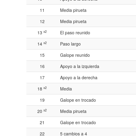
11
Media pirueta
12
Media pirueta
x2
13
El paso reunido
x2
14
Paso largo
15
Galope reunido
16
Apoyo a la izquierda
17
Apoyo a la derecha
x2
18
Media
19
Galope en trocado
x2
20
Media pirueta
21
Galope en trocado
22
5 cambios a 4