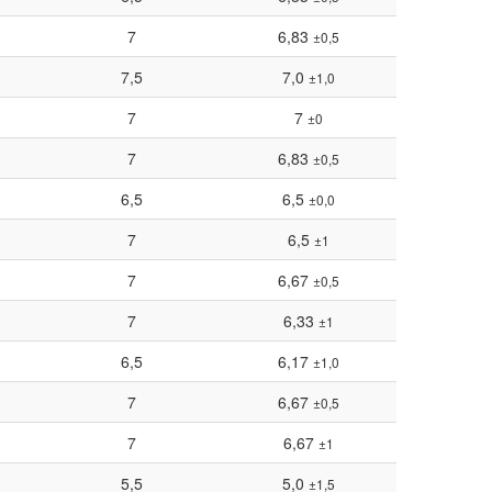
7
6,83
±0,5
7,5
7,0
±1,0
7
7
±0
7
6,83
±0,5
6,5
6,5
±0,0
7
6,5
±1
7
6,67
±0,5
7
6,33
±1
6,5
6,17
±1,0
7
6,67
±0,5
7
6,67
±1
5,5
5,0
±1,5