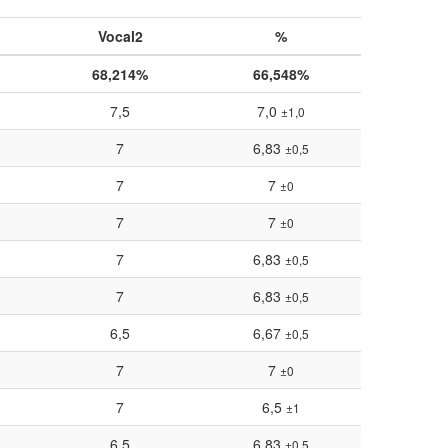
Vocal2
%
68,214%
66,548%
7,5
7,0
±1,0
7
6,83
±0,5
7
7
±0
7
7
±0
7
6,83
±0,5
7
6,83
±0,5
6,5
6,67
±0,5
7
7
±0
7
6,5
±1
6,5
6,83
±0,5