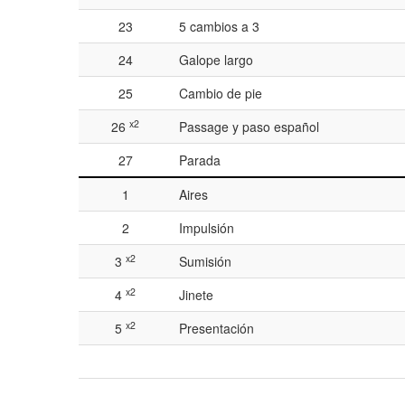
23
5 cambios a 3
24
Galope largo
25
Cambio de pie
x2
26
Passage y paso español
27
Parada
1
Aires
2
Impulsión
x2
3
Sumisión
x2
4
Jinete
x2
5
Presentación