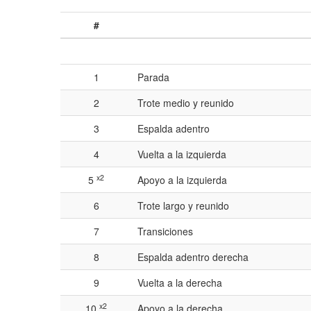
#
1
Parada
2
Trote medio y reunido
3
Espalda adentro
4
Vuelta a la izquierda
x2
5
Apoyo a la izquierda
6
Trote largo y reunido
7
Transiciones
8
Espalda adentro derecha
9
Vuelta a la derecha
x2
10
Apoyo a la derecha