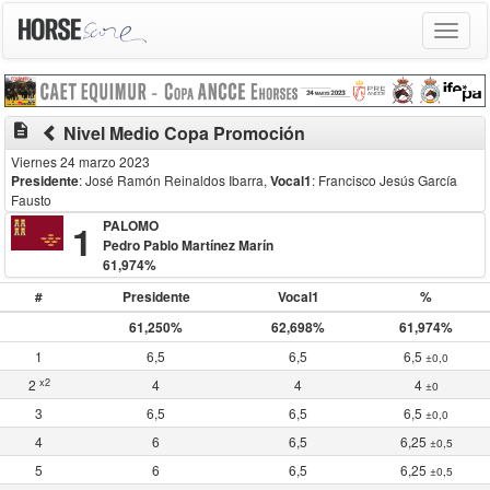
Toggle
navigat
description
Nivel Medio Copa Promoción
Viernes 24 marzo 2023
Presidente
: José Ramón Reinaldos Ibarra
,
Vocal1
: Francisco Jesús García
Fausto
1
PALOMO
Pedro Pablo Martínez Marín
61,974%
#
Presidente
Vocal1
%
61,250%
62,698%
61,974%
1
6,5
6,5
6,5
±0,0
x2
2
4
4
4
±0
3
6,5
6,5
6,5
±0,0
4
6
6,5
6,25
±0,5
5
6
6,5
6,25
±0,5