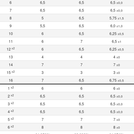
6
6,5
6,5
6,5
±0,0
7
6,5
6,5
6,5
±0,0
8
5
6,5
5,75
±1,5
9
5,5
6,5
6,0
±1,0
10
6
6,5
6,25
±0,5
11
6
7
6,5
±1
x2
12
6
6,5
6,25
±0,5
13
4
4
4
±0
14
7
7
7
±0
x2
15
3
3
3
±0
16
7
6,5
6,75
±0,5
x2
1
6
6
6
±0
x2
2
6,5
6,5
6,5
±0,0
x2
3
6,5
6,5
6,5
±0,0
x2
4
6,5
6,5
6,5
±0,0
x2
5
7
7
7
±0
x2
6
8
8
8
±0