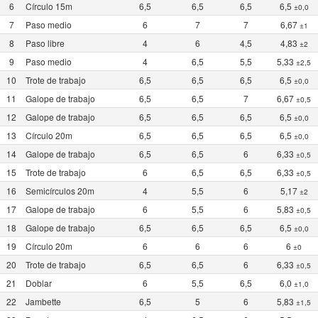
6
Círculo 15m
6,5
6,5
6,5
6,5
±0,0
7
Paso medio
6
7
7
6,67
±1
8
Paso libre
4
6
4,5
4,83
±2
9
Paso medio
4
6,5
5,5
5,33
±2,5
10
Trote de trabajo
6,5
6,5
6,5
6,5
±0,0
11
Galope de trabajo
6,5
6,5
7
6,67
±0,5
12
Galope de trabajo
6,5
6,5
6,5
6,5
±0,0
13
Círculo 20m
6,5
6,5
6,5
6,5
±0,0
14
Galope de trabajo
6,5
6,5
6
6,33
±0,5
15
Trote de trabajo
6
6,5
6,5
6,33
±0,5
16
Semicírculos 20m
4
5,5
6
5,17
±2
17
Galope de trabajo
6
5,5
6
5,83
±0,5
18
Galope de trabajo
6,5
6,5
6,5
6,5
±0,0
19
Círculo 20m
6
6
6
6
±0
20
Trote de trabajo
6,5
6,5
6
6,33
±0,5
21
Doblar
6
5,5
6,5
6,0
±1,0
22
Jambette
6,5
5
6
5,83
±1,5