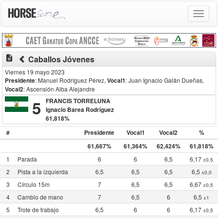
Toggle
navigat
description
Caballos Jóvenes
Viernes 19 mayo 2023
Presidente
: Manuel Rodríguez Pérez
,
Vocal1
: Juan Ignacio Galán Dueñas
,
Vocal2
: Ascensión Alba Alejandre
5
FRANCIS TORRELUNA
Ignacio Barea Rodríguez
61,818%
#
Presidente
Vocal1
Vocal2
%
61,667%
61,364%
62,424%
61,818%
1
Parada
6
6
6,5
6,17
±0,5
2
Pista a la izquierda
6,5
6,5
6,5
6,5
±0,0
3
Círculo 15m
7
6,5
6,5
6,67
±0,5
4
Cambio de mano
7
6,5
6
6,5
±1
5
Trote de trabajo
6,5
6
6
6,17
±0,5