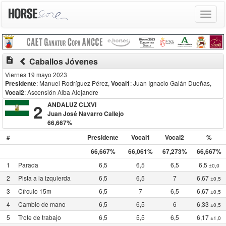
Toggle
navigat
description
Caballos Jóvenes
Viernes 19 mayo 2023
Presidente
: Manuel Rodríguez Pérez
,
Vocal1
: Juan Ignacio Galán Dueñas
,
Vocal2
: Ascensión Alba Alejandre
2
ANDALUZ CLXVI
Juan José Navarro Callejo
66,667%
#
Presidente
Vocal1
Vocal2
%
66,667%
66,061%
67,273%
66,667%
1
Parada
6,5
6,5
6,5
6,5
±0,0
2
Pista a la izquierda
6,5
6,5
7
6,67
±0,5
3
Círculo 15m
6,5
7
6,5
6,67
±0,5
4
Cambio de mano
6,5
6,5
6
6,33
±0,5
5
Trote de trabajo
6,5
5,5
6,5
6,17
±1,0