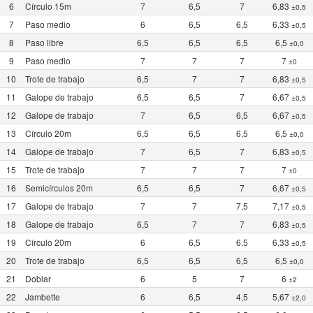
6
Círculo 15m
7
6,5
7
6,83
±0,5
7
Paso medio
6
6,5
6,5
6,33
±0,5
8
Paso libre
6,5
6,5
6,5
6,5
±0,0
9
Paso medio
7
7
7
7
±0
10
Trote de trabajo
6,5
7
7
6,83
±0,5
11
Galope de trabajo
6,5
6,5
7
6,67
±0,5
12
Galope de trabajo
7
6,5
6,5
6,67
±0,5
13
Círculo 20m
6,5
6,5
6,5
6,5
±0,0
14
Galope de trabajo
7
6,5
7
6,83
±0,5
15
Trote de trabajo
7
7
7
7
±0
16
Semicírculos 20m
6,5
6,5
7
6,67
±0,5
17
Galope de trabajo
7
7
7,5
7,17
±0,5
18
Galope de trabajo
6,5
7
7
6,83
±0,5
19
Círculo 20m
6
6,5
6,5
6,33
±0,5
20
Trote de trabajo
6,5
6,5
6,5
6,5
±0,0
21
Doblar
6
5
7
6
±2
22
Jambette
6
6,5
4,5
5,67
±2,0