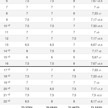
6
7,5
7,5
8
7,67
±0,5
7
7
7
7
7
±0
8
7
7
8
7,33
±1
9
7,5
7
7
7,17
±0,5
x2
10
7,5
7,5
7
7,33
±0,5
11
7
7
7
7
±0
12
7
7
7,5
7,17
±0,5
13
6,5
6,5
7
6,67
±0,5
x2
14
8
7,5
6
7,17
±2
x2
15
6
6
5
5,67
±1
16
7,5
7,5
8
7,67
±0,5
x2
17
7
7
8
7,33
±1
x2
18
7,5
7
7,5
7,33
±0,5
x2
19
7
7
7
7
±0
x2
20
7,5
6,5
7,5
7,17
±1,0
x2
21
7,5
7,5
7,5
7,5
±0,0
x2
22
8,5
8
8
8,17
±0,5
72,375%
70,584%
71,667%
71,542%