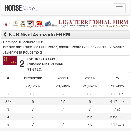
Toggle
navigat
KÜR Nivel Avanzado FHRM
Domingo 13 octubre 2019
Presidente
: Francisco Raja Pérez
,
Vocal1
: Pedro Giménez Sánchez
,
Vocal2
:
Javier Mesa Kouperholtz
2
IBERICO LXXXIV
Cándido Pina Pamies
71,542%
#
Presidente
Vocal1
Vocal2
%
72,375%
70,584%
71,667%
71,542%
1
6,5
6,5
6,5
6,5
±0,0
x2
2
6
6,5
6
6,17
±0,5
3
7
7
7
7
±0
4
7
7
6,5
6,83
±0,5
5
7
7
7,5
7,17
±0,5