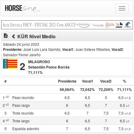
Toggle
navigat
description
KÜR Nivel Medio
Sábado 24 junio 2023
Presidente
: José Luis Lara Garrido
,
Vocal1
: Juan Esteve Ribelles
,
Vocal2
:
Salvador Ferrer Jareño
2
MILAGROSO
Sebastián Ponce Borrás
71,111%
#
Presidente
Vocal1
Vocal2
%
69,084%
72,042%
72,209%
71,111%
x2
1
Paso reunido
6,5
6,5
5
6,0
±1,5
x2
2
Paso largo
6
6,5
7
6,5
±1
3
Trote reunido
6,5
7
7,5
7,0
±1,0
x2
4
Trote largo
6
6,5
7
6,5
±1
5
Espalda adentro
7
6,5
7,5
7,0
±1,0