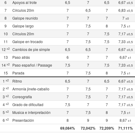
6
Apoyos al trote
6,5
7
6,5
6,67
±0,5
7
Círculos 20m
7
6,5
7
6,83
±0,5
8
Galope reunido
7
7
7
7
±0
9
Galope largo
7
7,5
8
7,5
±1
10
Círculos 20m
7
7
7,5
7,17
±0,5
11
Galope en trocado
7
7,5
7,5
7,33
±0,5
x2
12
Cambios de pie simple
6,5
6,5
7
6,67
±0,5
13
Paso atrás
6
7
7
6,67
±1
x2
14
Paso español / Passage
7,5
7
7,5
7,33
±0,5
15
Parada
7
7,5
8
7,5
±1
x2
1
Ritmo
6,5
7
6,5
6,67
±0,5
x2
2
Armonía jinete-caballo
7
7,5
7
7,17
±0,5
x2
3
Coreografía
7
7,5
7
7,17
±0,5
x2
4
Grado de dificultad
7,5
7
7
7,17
±0,5
x2
5
Musica e interpretación
7
7,5
8
7,5
±1
x2
6
Presentación
8
9
9
8,67
±1
69,084%
72,042%
72,209%
71,111%