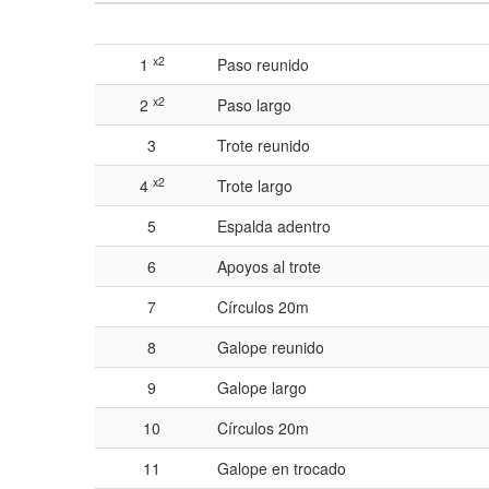
x2
1
Paso reunido
x2
2
Paso largo
3
Trote reunido
x2
4
Trote largo
5
Espalda adentro
6
Apoyos al trote
7
Círculos 20m
8
Galope reunido
9
Galope largo
10
Círculos 20m
11
Galope en trocado