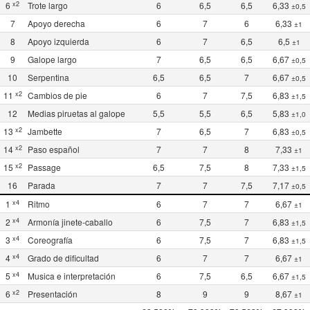
x2
6
Trote largo
6
6,5
6,5
6,33
±0,5
7
Apoyo derecha
6
7
6
6,33
±1
8
Apoyo izquierda
6
7
6,5
6,5
±1
9
Galope largo
7
6,5
6,5
6,67
±0,5
10
Serpentina
6,5
6,5
7
6,67
±0,5
x2
11
Cambios de pie
6
7
7,5
6,83
±1,5
12
Medias piruetas al galope
5,5
5,5
6,5
5,83
±1,0
x2
13
Jambette
7
6,5
7
6,83
±0,5
x2
14
Paso español
7
7
8
7,33
±1
x2
15
Passage
6,5
7,5
8
7,33
±1,5
16
Parada
7
7
7,5
7,17
±0,5
x4
1
Ritmo
6
7
7
6,67
±1
x4
2
Armonía jinete-caballo
6
7,5
7
6,83
±1,5
x4
3
Coreografía
6
7,5
7
6,83
±1,5
x4
4
Grado de dificultad
6
7
7
6,67
±1
x4
5
Musica e interpretación
6
7,5
6,5
6,67
±1,5
x2
6
Presentación
8
9
9
8,67
±1