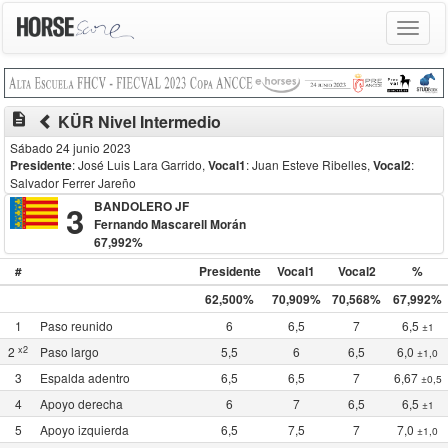
Toggle
navigat
description
KÜR Nivel Intermedio
Sábado 24 junio 2023
Presidente
: José Luis Lara Garrido
,
Vocal1
: Juan Esteve Ribelles
,
Vocal2
:
Salvador Ferrer Jareño
3
BANDOLERO JF
Fernando Mascarell Morán
67,992%
#
Presidente
Vocal1
Vocal2
%
62,500%
70,909%
70,568%
67,992%
1
Paso reunido
6
6,5
7
6,5
±1
x2
2
Paso largo
5,5
6
6,5
6,0
±1,0
3
Espalda adentro
6,5
6,5
7
6,67
±0,5
4
Apoyo derecha
6
7
6,5
6,5
±1
5
Apoyo izquierda
6,5
7,5
7
7,0
±1,0