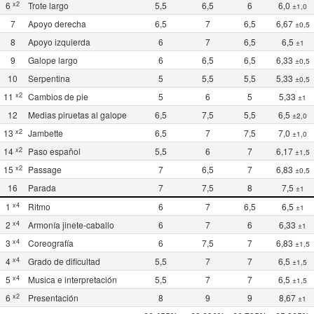
x2
6
Trote largo
5,5
6,5
6
6,0
±1,0
7
Apoyo derecha
6,5
7
6,5
6,67
±0,5
8
Apoyo izquierda
6
7
6,5
6,5
±1
9
Galope largo
6
6,5
6,5
6,33
±0,5
10
Serpentina
5
5,5
5,5
5,33
±0,5
x2
11
Cambios de pie
5
6
5
5,33
±1
12
Medias piruetas al galope
6,5
7,5
5,5
6,5
±2,0
x2
13
Jambette
6,5
7
7,5
7,0
±1,0
x2
14
Paso español
5,5
6
7
6,17
±1,5
x2
15
Passage
7
6,5
7
6,83
±0,5
16
Parada
7
7,5
8
7,5
±1
x4
1
Ritmo
6
7
6,5
6,5
±1
x4
2
Armonía jinete-caballo
6
7
6
6,33
±1
x4
3
Coreografía
6
7,5
7
6,83
±1,5
x4
4
Grado de dificultad
5,5
7
7
6,5
±1,5
x4
5
Musica e interpretación
5,5
7
7
6,5
±1,5
x2
6
Presentación
8
9
9
8,67
±1