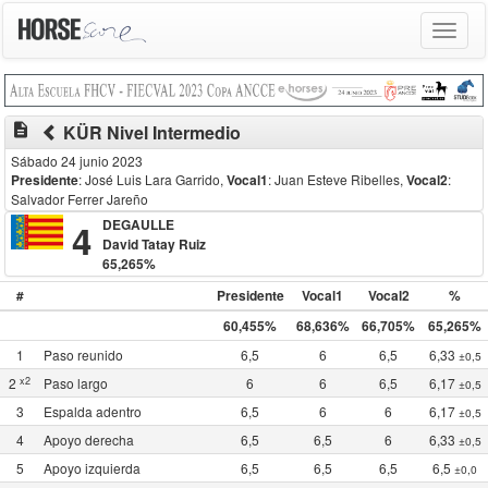
Toggle
navigat
description
KÜR Nivel Intermedio
Sábado 24 junio 2023
Presidente
: José Luis Lara Garrido
,
Vocal1
: Juan Esteve Ribelles
,
Vocal2
:
Salvador Ferrer Jareño
4
DEGAULLE
David Tatay Ruiz
65,265%
#
Presidente
Vocal1
Vocal2
%
60,455%
68,636%
66,705%
65,265%
1
Paso reunido
6,5
6
6,5
6,33
±0,5
x2
2
Paso largo
6
6
6,5
6,17
±0,5
3
Espalda adentro
6,5
6
6
6,17
±0,5
4
Apoyo derecha
6,5
6,5
6
6,33
±0,5
5
Apoyo izquierda
6,5
6,5
6,5
6,5
±0,0