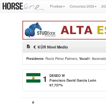
Pruebas
Concursos 2026
20
description
KÜR Nivel Medio
Presidente
: Rocío Pérez Palmero
,
Vocal1
: Ascensió
1
DESEO W
Francisco David García León
67,727%
#