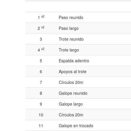
x2
1
Paso reunido
x2
2
Paso largo
3
Trote reunido
x2
4
Trote largo
5
Espalda adentro
6
Apoyos al trote
7
Círculos 20m
8
Galope reunido
9
Galope largo
10
Círculos 20m
11
Galope en trocado