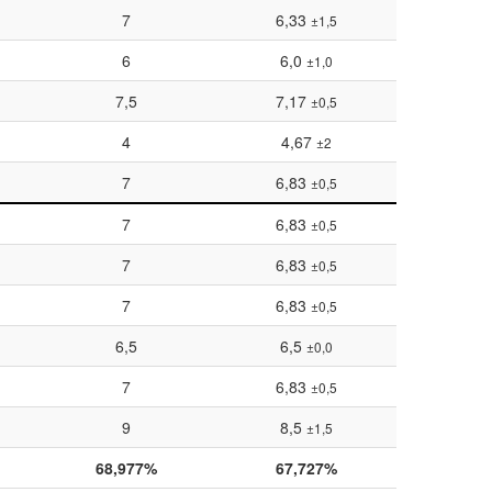
7
6,33
±1,5
6
6,0
±1,0
7,5
7,17
±0,5
4
4,67
±2
7
6,83
±0,5
7
6,83
±0,5
7
6,83
±0,5
7
6,83
±0,5
6,5
6,5
±0,0
7
6,83
±0,5
9
8,5
±1,5
68,977%
67,727%