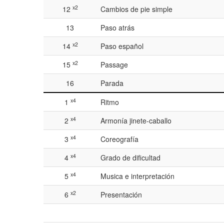
x2
12
Cambios de pie simple
13
Paso atrás
x2
14
Paso español
x2
15
Passage
16
Parada
x4
1
Ritmo
x4
2
Armonía jinete-caballo
x4
3
Coreografía
x4
4
Grado de dificultad
x4
5
Musica e interpretación
x2
6
Presentación