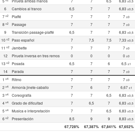
x2
5
Pirueta ambas manos
7
7
6,5
6,83
±0,5
6
Cambios al tranco
6,5
7
7
6,83
±0,5
x2
7
Piaffé
7
7
7
7
±0
x2
8
Passage
7
7
7
7
±0
9
Transición passage-piaffé
6,5
7
7
6,83
±0,5
x2
10
Paso español
7
7,5
7,5
7,33
±0,5
x2
11
Jambette
7
7
7
7
±0
12
Pirueta inversa en tres remos
0
0
0
0
±0
x2
13
Posada
6,5
7
6
6,5
±1
14
Parada
7
7
7
7
±0
x4
1
Ritmo
7
7
7
7
±0
x4
2
Armonía jinete-caballo
7
6
7
6,67
±1
x4
3
Coreografía
7
7
6,5
6,83
±0,5
x4
4
Grado de dificultad
7
6,5
7
6,83
±0,5
x4
5
Musica e interpretación
7
7
6,5
6,83
±0,5
x2
6
Presentación
8,5
9
9
8,83
±0,5
67,728%
67,387%
67,841%
67,652%