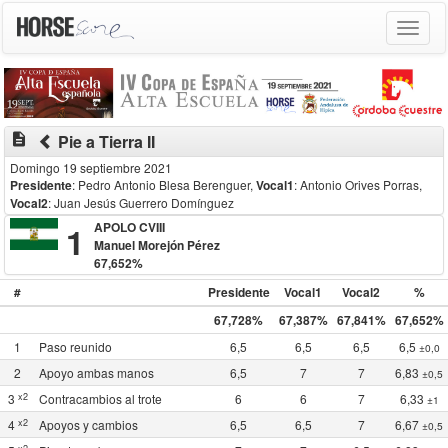
Toggle
navigat
description
Pie a Tierra II
Domingo 19 septiembre 2021
Presidente
: Pedro Antonio Blesa Berenguer
,
Vocal1
: Antonio Orives Porras
,
Vocal2
: Juan Jesús Guerrero Domínguez
1
APOLO CVIII
Manuel Morejón Pérez
67,652%
#
Presidente
Vocal1
Vocal2
%
67,728%
67,387%
67,841%
67,652%
1
Paso reunido
6,5
6,5
6,5
6,5
±0,0
2
Apoyo ambas manos
6,5
7
7
6,83
±0,5
x2
3
Contracambios al trote
6
6
7
6,33
±1
x2
4
Apoyos y cambios
6,5
6,5
7
6,67
±0,5