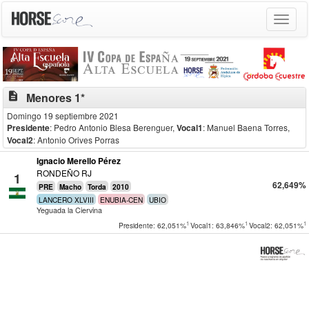
Toggle
navigat
description
Menores 1*
Domingo 19 septiembre 2021
Presidente
: Pedro Antonio Blesa Berenguer
,
Vocal1
: Manuel Baena Torres
,
Vocal2
: Antonio Orives Porras
Ignacio Merello Pérez
RONDEÑO RJ
1
62,649%
PRE
Macho
Torda
2010
LANCERO XLVIII
ENUBIA-CEN
UBIO
Yeguada la Ciervina
1
1
1
Presidente: 62,051%
Vocal1: 63,846%
Vocal2: 62,051%