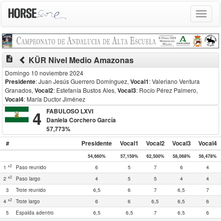
Toggle
navigat
description
KÜR Nivel Medio Amazonas
Domingo 10 noviembre 2024
Presidente
: Juan Jesús Guerrero Domínguez
,
Vocal1
: Valeriano Ventura
Granados
,
Vocal2
: Estefanía Bustos Ales
,
Vocal3
: Rocío Pérez Palmero
,
Vocal4
: María Ductor Jiménez
4
FABULOSO LXVI
Daniela Corchero García
57,773%
#
Presidente
Vocal1
Vocal2
Vocal3
Vocal4
54,660%
57,159%
62,500%
58,068%
56,478%
x2
1
Paso reunido
6
5
7
6
4
x2
2
Paso largo
4
5
5
4
4
3
Trote reunido
6,5
6
7
6,5
7
x2
4
Trote largo
6
6
6,5
6,5
6
5
Espalda adentro
6,5
6,5
7
6,5
6