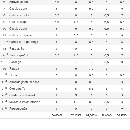
6
Apoyos al trote
6,5
6
6,5
6
6,5
7
Círculos 20m
6
6
6,5
6
6
8
Galope reunido
6,5
6
7
6,5
7
9
Galope largo
6,5
6,5
7
6,5
6,5
10
Círculos 20m
6
6
6,5
6,5
6,5
11
Galope en trocado
6
5,5
6
6
6
x2
12
Cambios de pie simple
5
6
6,5
5
5
13
Paso atrás
0
0
0
0
0
x2
14
Paso español
6,5
6,5
7
6,5
7
x2
15
Passage
4
4
6
6,5
3
16
Parada
5
6
7,5
6
7
x4
1
Ritmo
5
6
6,5
6
6,5
x4
2
Armonía jinete-caballo
4
6
6,5
5
6
x4
3
Coreografía
5
5
5,5
5
5
x4
4
Grado de dificultad
6
5
5
6
5
x4
5
Musica e interpretación
6
6,5
6,5
6,5
6
x2
6
Presentación
9
9
9
8
9
54,660%
57,159%
62,500%
58,068%
56,478%