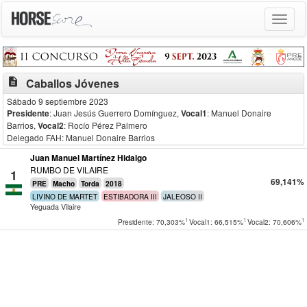
Toggle
navigat
description
Caballos Jóvenes
Sábado 9 septiembre 2023
Presidente
: Juan Jesús Guerrero Domínguez
,
Vocal1
: Manuel Donaire
Barrios
,
Vocal2
: Rocío Pérez Palmero
Delegado FAH: Manuel Donaire Barrios
Juan Manuel Martínez Hidalgo
RUMBO DE VILAIRE
1
69,141%
PRE
Macho
Torda
2018
LIVINO DE MARTET
ESTIBADORA III
JALEOSO II
Yeguada Vilaire
1
1
1
Presidente: 70,303%
Vocal1: 66,515%
Vocal2: 70,606%