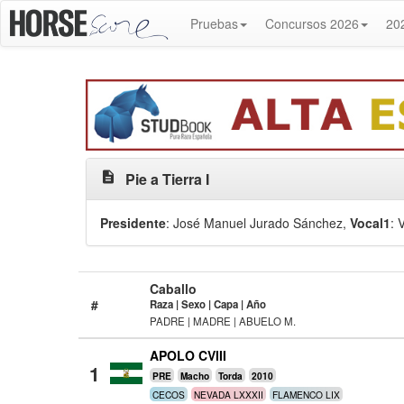
Pruebas
Concursos 2026
20
description
Pie a Tierra I
Presidente
: José Manuel Jurado Sánchez
,
Vocal1
: 
Caballo
#
Raza | Sexo | Capa | Año
PADRE | MADRE | ABUELO M.
APOLO CVIII
1
PRE
Macho
Torda
2010
CECOS
NEVADA LXXXII
FLAMENCO LIX