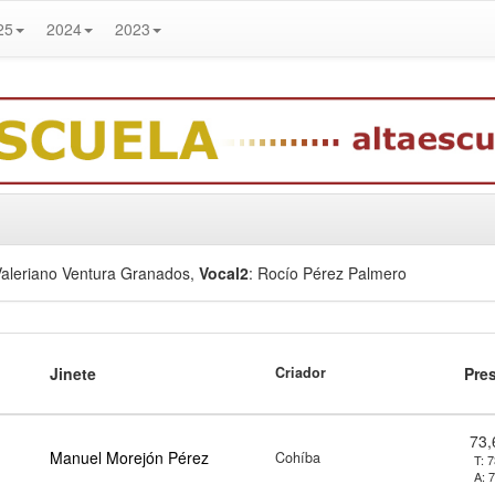
25
2024
2023
Valeriano Ventura Granados
,
Vocal2
: Rocío Pérez Palmero
Jinete
Criador
Pre
73
Manuel Morejón Pérez
Cohíba
T:
7
A:
7