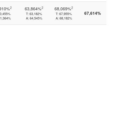
2
2
2
,910%
63,864%
68,069%
67,614%
0,455%
T:
63,182%
T:
67,955%
1,364%
A:
64,545%
A:
68,182%