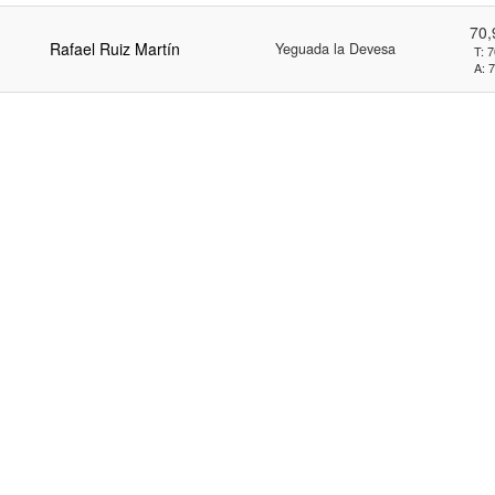
70
Rafael Ruiz Martín
Yeguada la Devesa
T:
7
A:
7