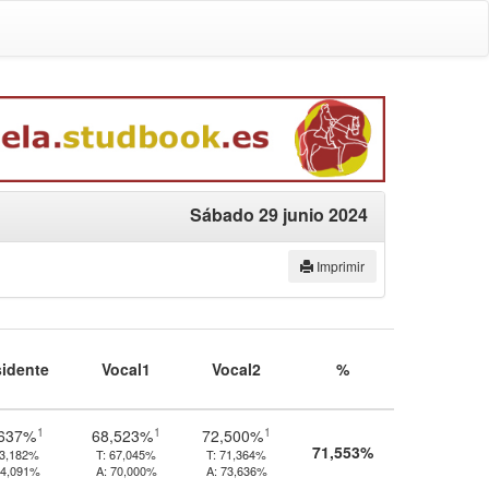
Sábado 29 junio 2024
Imprimir
sidente
Vocal1
Vocal2
%
1
1
1
,637%
68,523%
72,500%
71,553%
3,182%
T:
67,045%
T:
71,364%
4,091%
A:
70,000%
A:
73,636%