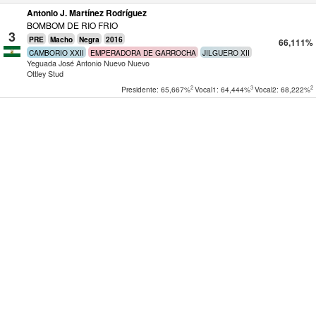
Antonio J. Martínez Rodríguez
BOMBOM DE RIO FRIO
3
PRE
Macho
Negra
2016
66,111%
CAMBORIO XXII
EMPERADORA DE GARROCHA
JILGUERO XII
Yeguada José Antonio Nuevo Nuevo
Ottley Stud
2
3
2
Presidente: 65,667%
Vocal1: 64,444%
Vocal2: 68,222%