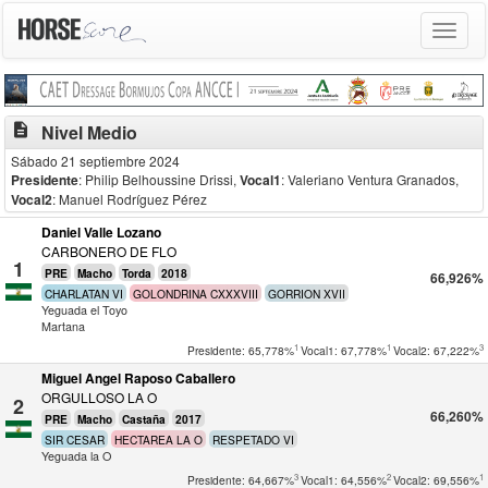
Toggle
navigat
description
Nivel Medio
Sábado 21 septiembre 2024
Presidente
: Philip Belhoussine Drissi
,
Vocal1
: Valeriano Ventura Granados
,
Vocal2
: Manuel Rodríguez Pérez
Daniel Valle Lozano
CARBONERO DE FLO
1
PRE
Macho
Torda
2018
66,926%
CHARLATAN VI
GOLONDRINA CXXXVIII
GORRION XVII
Yeguada el Toyo
Martana
1
1
3
Presidente: 65,778%
Vocal1: 67,778%
Vocal2: 67,222%
Miguel Angel Raposo Caballero
ORGULLOSO LA O
2
66,260%
PRE
Macho
Castaña
2017
SIR CESAR
HECTAREA LA O
RESPETADO VI
Yeguada la O
3
2
1
Presidente: 64,667%
Vocal1: 64,556%
Vocal2: 69,556%