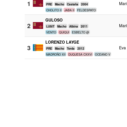
1
Mar
PRE
Macho
Castaña
2004
CHOLITO II
JABA II
FELDESPATO
GULOSO
2
Mari
LUSIT
Macho
Albina
2011
VENTO
QUIQUI
ESBELTO @
LORENZO LAYGE
3
Eva 
PRE
Macho
Torda
2012
MADROÑO XII
DUQUESA CXXVI
OCEANO V