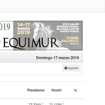
Domingo 17 marzo 2019
Imprimir
Presidente
Vocal1
%
1
1
73,334%
71,119%