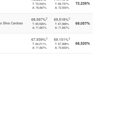
72,226%
T:
70,000%
T:
69,737%
A:
76,667%
A:
72,500%
2
2
68,597%
69,518%
69,057%
ús Silva Cardoso
T:
65,526%
T:
67,368%
A:
71,667%
A:
71,667%
3
3
67,939%
69,101%
68,520%
T:
64,211%
T:
67,368%
A:
71,667%
A:
70,833%