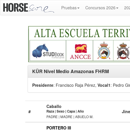
Pruebas
Concursos 2026
20
KÜR Nivel Medio Amazonas FHRM
Presidente
: Francisco Raja Pérez
,
Vocal1
: Pedro G
Caballo
#
Jine
Raza | Sexo | Capa | Año
PADRE | MADRE | ABUELO M.
PORTERO III