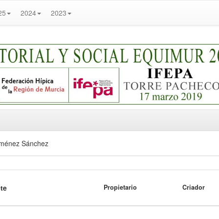
25
2024
2023
iménez Sánchez
te
Propietario
Criador