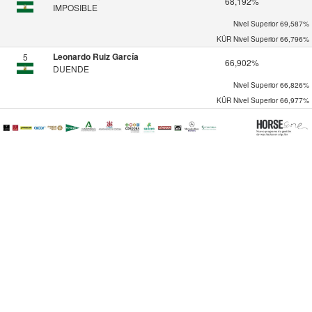
68,192%
IMPOSIBLE
Nivel Superior
69,587%
KÜR Nivel Superior
66,796%
Leonardo Ruiz García
5
66,902%
DUENDE
Nivel Superior
66,826%
KÜR Nivel Superior
66,977%