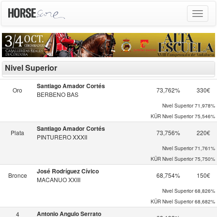
Toggle
navigat
Nivel Superior
Santiago Amador Cortés
Oro
73,762%
330€
BERBENO BAS
Nivel Superior
71,978%
KÜR Nivel Superior
75,546%
Santiago Amador Cortés
Plata
73,756%
220€
PINTURERO XXXII
Nivel Superior
71,761%
KÜR Nivel Superior
75,750%
José Rodríguez Cívico
Bronce
68,754%
150€
MACANUO XXIII
Nivel Superior
68,826%
KÜR Nivel Superior
68,682%
Antonio Angulo Serrato
4