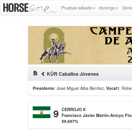
Pruebas sábado
domingo
Gene
description
KÜR Caballos Jóvenes
Presidente
: José Miguel Alba Benítez
,
Vocal1
: Robe
9
CERROJO II
Francisco Javier Martin-Arroyo Flo
59,697%