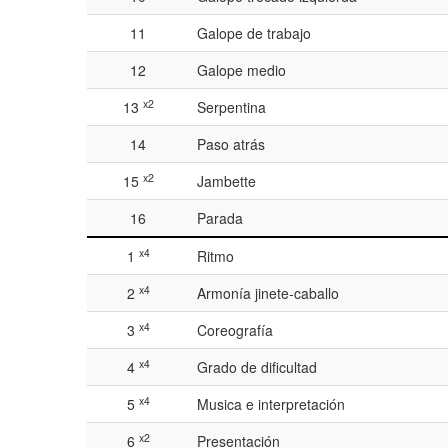
11
Galope de trabajo
12
Galope medio
x2
13
Serpentina
14
Paso atrás
x2
15
Jambette
16
Parada
x4
1
Ritmo
x4
2
Armonía jinete-caballo
x4
3
Coreografía
x4
4
Grado de dificultad
x4
5
Musica e interpretación
x2
6
Presentación