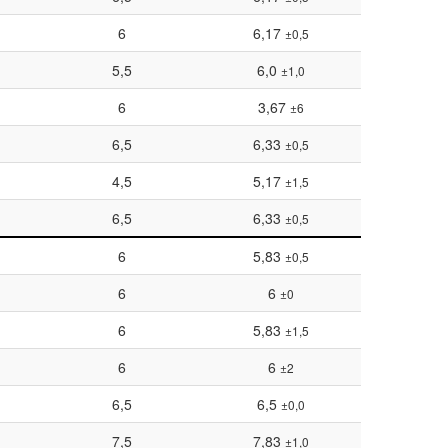
6
6,17
±0,5
5,5
6,0
±1,0
6
3,67
±6
6,5
6,33
±0,5
4,5
5,17
±1,5
6,5
6,33
±0,5
6
5,83
±0,5
6
6
±0
6
5,83
±1,5
6
6
±2
6,5
6,5
±0,0
7,5
7,83
±1,0