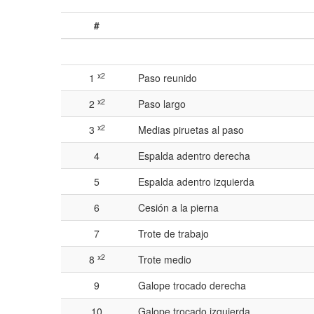
#
x2
1
Paso reunido
x2
2
Paso largo
x2
3
Medias piruetas al paso
4
Espalda adentro derecha
5
Espalda adentro izquierda
6
Cesión a la pierna
7
Trote de trabajo
x2
8
Trote medio
9
Galope trocado derecha
10
Galope trocado izquierda