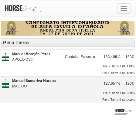
Toggle
navigat
Pie a Tierra
Manuel Morejón Pérez
1
Córdoba Ecuestre
133,409%
150€
APOLO CVIII
Pie a Tierra I
68,220%
Pie a Tierra II
65,189%
Manuel Sumariva Harana
2
127,651%
120€
MAGICO
Pie a Tierra I
64,659%
Pie a Tierra II
62,992%