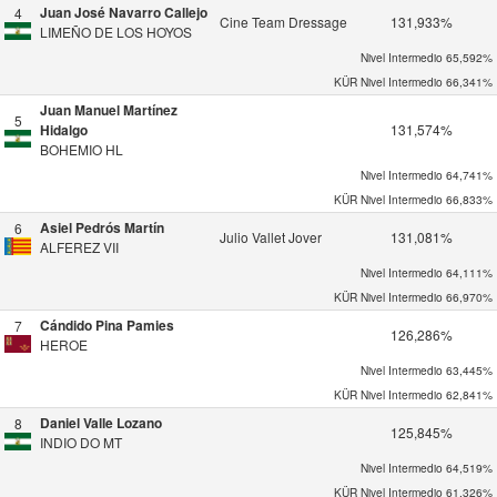
Juan José Navarro Callejo
4
Cine Team Dressage
131,933%
LIMEÑO DE LOS HOYOS
Nivel Intermedio
65,592%
KÜR Nivel Intermedio
66,341%
Juan Manuel Martínez
5
Hidalgo
131,574%
BOHEMIO HL
Nivel Intermedio
64,741%
KÜR Nivel Intermedio
66,833%
Asiel Pedrós Martín
6
Julio Vallet Jover
131,081%
ALFEREZ VII
Nivel Intermedio
64,111%
KÜR Nivel Intermedio
66,970%
Cándido Pina Pamies
7
126,286%
HEROE
Nivel Intermedio
63,445%
KÜR Nivel Intermedio
62,841%
Daniel Valle Lozano
8
125,845%
INDIO DO MT
Nivel Intermedio
64,519%
KÜR Nivel Intermedio
61,326%