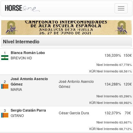
Toggle
navigat
Nivel Intermedio
Blanca Román Lobo
1
136,339%
150€
BREVON HD
Nivel Intermedio
67,778%
KÜR Nivel Intermedio
68,561%
José Antonio Asencio
José Antonio Asencio
2
Gómez
134,288%
120€
Gómez
MARIA
Nivel Intermedio
65,296%
KÜR Nivel Intermedio
68,992%
Sergio Catalán Parra
3
César García Dura
132,379%
70€
GITANO
Nivel Intermedio
63,667%
KÜR Nivel Intermedio
68,712%