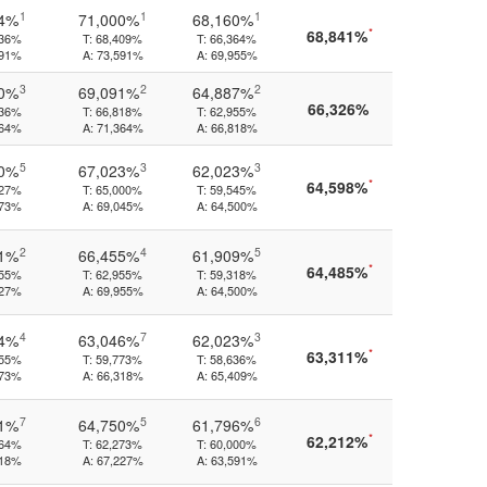
1
1
1
64%
71,000%
68,160%
*
68,841%
136%
T:
68,409%
T:
66,364%
591%
A:
73,591%
A:
69,955%
3
2
2
00%
69,091%
64,887%
66,326%
636%
T:
66,818%
T:
62,955%
364%
A:
71,364%
A:
66,818%
5
3
3
50%
67,023%
62,023%
*
64,598%
727%
T:
65,000%
T:
59,545%
773%
A:
69,045%
A:
64,500%
2
4
5
91%
66,455%
61,909%
*
64,485%
955%
T:
62,955%
T:
59,318%
227%
A:
69,955%
A:
64,500%
4
7
3
64%
63,046%
62,023%
*
63,311%
955%
T:
59,773%
T:
58,636%
773%
A:
66,318%
A:
65,409%
7
5
6
91%
64,750%
61,796%
*
62,212%
864%
T:
62,273%
T:
60,000%
318%
A:
67,227%
A:
63,591%