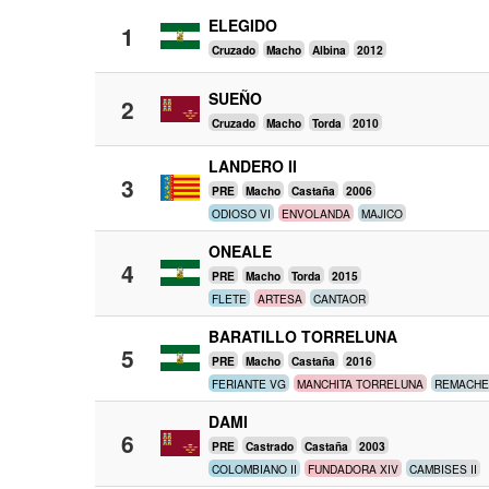
ELEGIDO
1
Cruzado
Macho
Albina
2012
SUEÑO
2
Cruzado
Macho
Torda
2010
LANDERO II
3
PRE
Macho
Castaña
2006
ODIOSO VI
ENVOLANDA
MAJICO
ONEALE
4
PRE
Macho
Torda
2015
FLETE
ARTESA
CANTAOR
BARATILLO TORRELUNA
5
PRE
Macho
Castaña
2016
FERIANTE VG
MANCHITA TORRELUNA
REMACHE 
DAMI
6
PRE
Castrado
Castaña
2003
COLOMBIANO II
FUNDADORA XIV
CAMBISES II