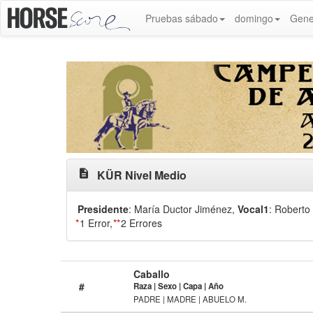
Pruebas sábado
domingo
Gene
description
KÜR Nivel Medio
Presidente
: María Ductor Jiménez
,
Vocal1
: Roberto
*
1 Error,
**
2 Errores
Caballo
#
Raza | Sexo | Capa | Año
PADRE | MADRE | ABUELO M.