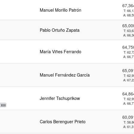
67,3
Manuel Morillo Patrón
T:
66,
A:
68,
65,0
Pablo Ortuño Zapata
T:
63,
A:
66,
64,7
María Viñes Ferrando
T:
62,
A:
66,
65,0
Manuel Fernández García
T:
62,
A:
67,
64,8
Jennifer Tschuprikow
T:
62,
A:
66,
XIII
60,0
Carlos Berenguer Prieto
T:
58,
A:
61,