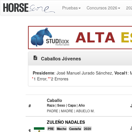
Pruebas
Concursos 2026
20
description
Caballos Jóvenes
Presidente
: José Manuel Jurado Sánchez
,
Vocal1
: 
*
1 Error,
**
2 Errores
Caballo
#
Raza | Sexo | Capa | Año
PADRE | MADRE | ABUELO M.
ZULEÑO NADALES
1
PRE
Macho
Castaña
2020