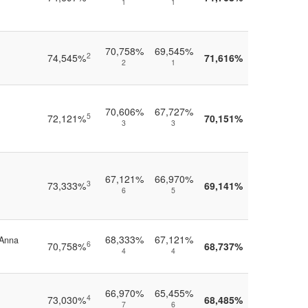
1
1
70,758%
69,545%
2
74,545%
71,616%
2
1
70,606%
67,727%
5
72,121%
70,151%
3
3
67,121%
66,970%
3
73,333%
69,141%
6
5
68,333%
67,121%
 Anna
6
70,758%
68,737%
4
4
66,970%
65,455%
4
73,030%
68,485%
7
6