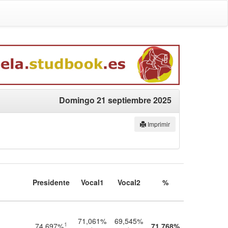
Domingo 21 septiembre 2025
Imprimir
Presidente
Vocal1
Vocal2
%
71,061%
69,545%
1
74,697%
71,768%