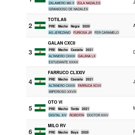
ZALAMERO MG II
ZULA NADALES
GRANIDOSO DE NADALES
TOTILAS
2
PRE
Macho
Negra
2020
AG JEREZANO
FURIOSA JR
FER CARAMELO
GALAN CXCII
3
PRE
Macho
Castaña
2021
ALTANERO CXXIX
GALANA LX
ESTUDIANTE XXXIII
FARRUCO CLXXIV
4
PRE
Macho
Castaña
2021
ALTANERO CXXIX
FARRUCA XCVII
IMPERIOSO XXVIII
OTO VI
5
PRE
Macho
Torda
2021
DIGITAL XIV
ROBERTA
DOCTOR XXIV
MILO RV
6
PRE
Macho
Baya
2020