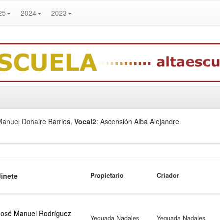
25
2024
2023
Manuel Donaire Barrios
,
Vocal2
: Ascensión Alba Alejandre
Jinete
Propietario
Criador
José Manuel Rodríguez
Yeguada Nadales
Yeguada Nadales