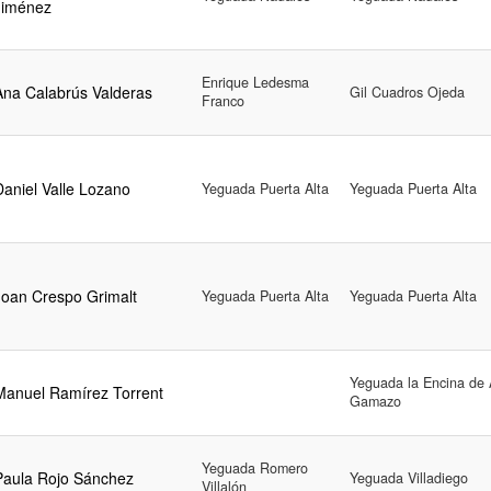
Jiménez
Enrique Ledesma
Ana Calabrús Valderas
Gil Cuadros Ojeda
Franco
Daniel Valle Lozano
Yeguada Puerta Alta
Yeguada Puerta Alta
Joan Crespo Grimalt
Yeguada Puerta Alta
Yeguada Puerta Alta
Yeguada la Encina de
Manuel Ramírez Torrent
Gamazo
Yeguada Romero
Paula Rojo Sánchez
Yeguada Villadiego
Villalón