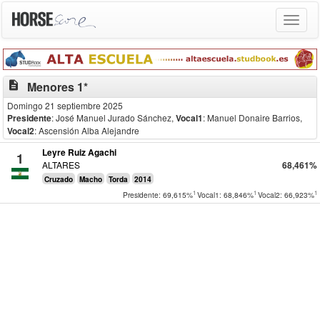
Toggle
navigat
description
Menores 1*
Domingo 21 septiembre 2025
Presidente
: José Manuel Jurado Sánchez
,
Vocal1
: Manuel Donaire Barrios
,
Vocal2
: Ascensión Alba Alejandre
Leyre Ruiz Agachi
1
ALTARES
68,461%
Cruzado
Macho
Torda
2014
1
1
1
Presidente: 69,615%
Vocal1: 68,846%
Vocal2: 66,923%