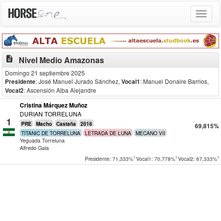
Toggle
navigat
description
Nivel Medio Amazonas
Domingo 21 septiembre 2025
Presidente
: José Manuel Jurado Sánchez
,
Vocal1
: Manuel Donaire Barrios
,
Vocal2
: Ascensión Alba Alejandre
Cristina Márquez Muñoz
DURIAN TORRELUNA
1
PRE
Macho
Castaña
2016
69,815%
TITANIC DE TORRELUNA
LETRADA DE LUNA
MECANO VII
Yeguada Torreluna
Alfredo Gala
1
1
1
Presidente: 71,333%
Vocal1: 70,778%
Vocal2: 67,333%