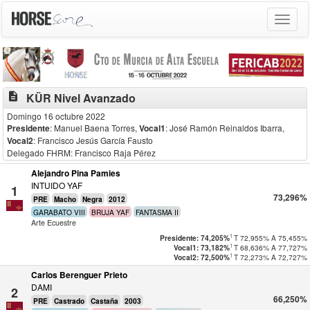
Toggle
navigat
description
KÜR Nivel Avanzado
Domingo 16 octubre 2022
Presidente
: Manuel Baena Torres
,
Vocal1
: José Ramón Reinaldos Ibarra
,
Vocal2
: Francisco Jesús García Fausto
Delegado FHRM: Francisco Raja Pérez
Alejandro Pina Pamies
INTUIDO YAF
1
73,296%
PRE
Macho
Negra
2012
GARABATO VIII
BRUJA YAF
FANTASMA II
Arte Ecuestre
1
T
72,955%
A
75,455%
Presidente: 74,205%
1
T
68,636%
A
77,727%
Vocal1: 73,182%
1
T
72,273%
A
72,727%
Vocal2: 72,500%
Carlos Berenguer Prieto
DAMI
2
66,250%
PRE
Castrado
Castaña
2003