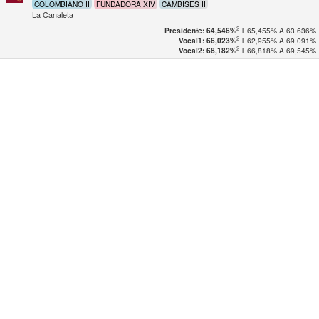
COLOMBIANO II
FUNDADORA XIV
CAMBISES II
La Canaleta
2
T
65,455%
A
63,636%
Presidente: 64,546%
2
T
62,955%
A
69,091%
Vocal1: 66,023%
2
T
66,818%
A
69,545%
Vocal2: 68,182%