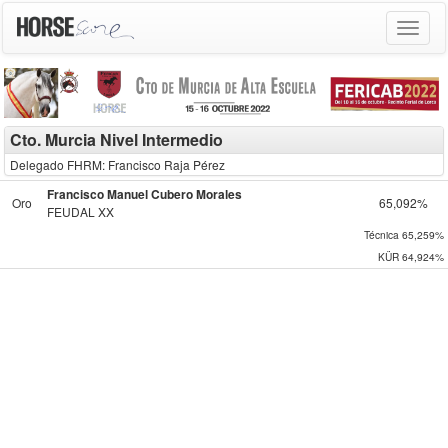
Toggle
navigat
Cto. Murcia Nivel Intermedio
Delegado FHRM: Francisco Raja Pérez
Francisco Manuel Cubero Morales
Oro
65,092%
FEUDAL XX
Técnica
65,259%
KÜR
64,924%