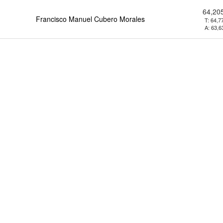
64,20
Francisco Manuel Cubero Morales
T:
64,7
A:
63,