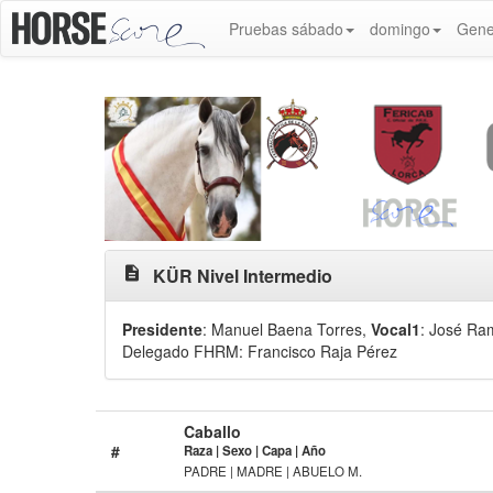
Pruebas sábado
domingo
Gene
description
KÜR Nivel Intermedio
Presidente
: Manuel Baena Torres
,
Vocal1
: José Ra
Delegado FHRM: Francisco Raja Pérez
Caballo
#
Raza | Sexo | Capa | Año
PADRE | MADRE | ABUELO M.