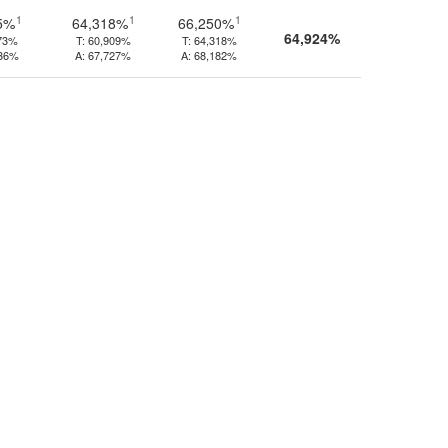
1
1
1
5%
64,318%
66,250%
64,924%
73%
T:
60,909%
T:
64,318%
636%
A:
67,727%
A:
68,182%