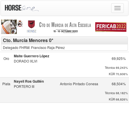
Toggle
navigat
Cto. Murcia Menores 0*
Delegado FHRM: Francisco Raja Pérez
Maite Guerrero López
Oro
69,925%
DORADO XLVI
Técnica
69,243%
KÜR
70,606%
Nayeli Ros Guillén
Plata
Antonio Pintado Conesa
68,504%
PORTERO III
Técnica
68,182%
KÜR
68,826%