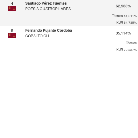
Santiago Pérez Fuentes
4
62,988%
POESIA CUATROPILARES
Técnica
61,241%
KÜR
64,735%
Fernando Pujante Córdoba
5
35,114%
COBALTO CH
Técnica
KÜR
70,227%