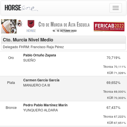
Toggle
navigat
Cto. Murcia Nivel Medio
Delegado FHRM: Francisco Raja Pérez
Pablo Ortuño Zapata
Oro
70,719%
SUEÑO
Técnica
70,111%
KÜR
71,326%
Carmen García García
Plata
69,652%
MANIJERO CA III
Técnica
69,000%
KÜR
70,303%
Pedro Pablo Martínez Marín
Bronce
67,437%
YUNQUERO ALDARA
Técnica
67,222%
KÜR
67,651%